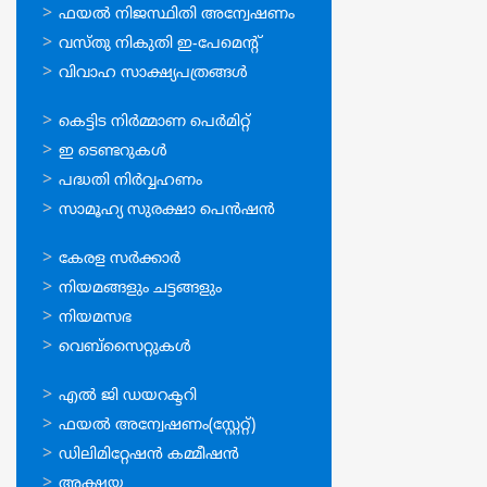
സേവനങ്ങള്‍
ഫയല്‍ നിജസ്ഥിതി അന്വേഷണം
വസ്തു നികുതി ഇ-പേമെന്റ്
വിവാഹ സാക്ഷ്യപത്രങ്ങള്‍
ഓണ്‍ലൈന്‍
കെട്ടിട നിര്‍മ്മാണ പെര്‍മിറ്റ്‌
സേവനങ്ങള്‍
ഇ ടെണ്ടറുകള്‍
പദ്ധതി നിര്‍വ്വഹണം
സാമൂഹ്യ സുരക്ഷാ പെന്‍ഷന്‍
ഉപയോഗപ്രദമായ
കേരള സര്‍ക്കാര്‍
കണ്ണികള്‍
നിയമങ്ങളും ചട്ടങ്ങളും
നിയമസഭ
വെബ്സൈറ്റുകള്‍
ഉപയോഗപ്രദമായ
എല്‍ ജി ഡയറക്ടറി
കണ്ണികള്‍
ഫയല്‍ അന്വേഷണം(സ്റ്റേറ്റ്)
ഡിലിമിറ്റേഷന്‍ കമ്മീഷന്‍
അക്ഷയ