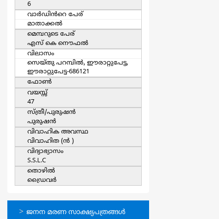
6
വാര്‍ഡിൻറെ പേര്
മാതാക്കല്‍
മെമ്പറുടെ പേര്
എസ് കെ നൌഫല്‍
വിലാസം
സെയ്തു പറമ്പില്‍, ഈരാറ്റുപേട്ട,
ഈരാറ്റുപേട്ട-686121
ഫോൺ
വയസ്സ്
47
സ്ത്രീ/പുരുഷന്‍
പുരുഷന്‍
വിവാഹിക അവസ്ഥ
വിവാഹിത (ന്‍ )
വിദ്യാഭ്യാസം
S.S.L.C
തൊഴില്‍
ഡ്രൈവര്‍
ഓണ്‍ലൈന്‍
ജനന മരണ സാക്ഷ്യപത്രങ്ങള്‍