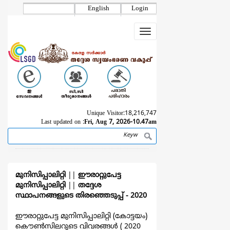
Skip
English
Login
to
main
Toggle
content
navigation
Unique Visitor:
18,216,747
Last updated on :
Fri, Aug 7, 2026-10.47am
Search
Breadcrumb
മുനിസിപ്പാലിറ്റി
||
ഈരാറ്റുപേട്ട
മുനിസിപ്പാലിറ്റി
||
തദ്ദേശ
സ്ഥാപനങ്ങളുടെ തിരഞ്ഞെടുപ്പ്‌ - 2020
ഈരാറ്റുപേട്ട മുനിസിപ്പാലിറ്റി (കോട്ടയം)
കൌൺസിലറുടെ വിവരങ്ങള്‍ ( 2020