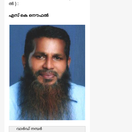
ല്‍ ) :
എസ് കെ നൌഫല്‍
വാര്‍ഡ്‌ നമ്പര്‍