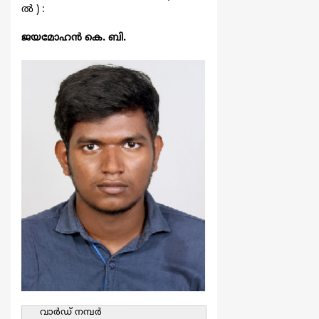
ല്‍ ) :
ജയമോഹന്‍ കെ. ബി.
വാര്‍ഡ്‌ നമ്പര്‍