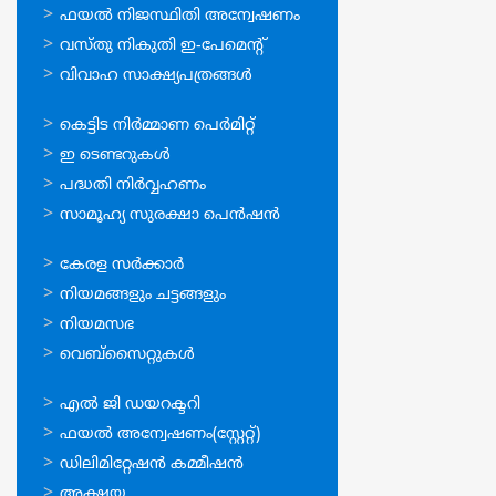
സേവനങ്ങള്‍
ഫയല്‍ നിജസ്ഥിതി അന്വേഷണം
വസ്തു നികുതി ഇ-പേമെന്റ്
വിവാഹ സാക്ഷ്യപത്രങ്ങള്‍
ഓണ്‍ലൈന്‍
കെട്ടിട നിര്‍മ്മാണ പെര്‍മിറ്റ്‌
സേവനങ്ങള്‍
ഇ ടെണ്ടറുകള്‍
പദ്ധതി നിര്‍വ്വഹണം
സാമൂഹ്യ സുരക്ഷാ പെന്‍ഷന്‍
ഉപയോഗപ്രദമായ
കേരള സര്‍ക്കാര്‍
കണ്ണികള്‍
നിയമങ്ങളും ചട്ടങ്ങളും
നിയമസഭ
വെബ്സൈറ്റുകള്‍
ഉപയോഗപ്രദമായ
എല്‍ ജി ഡയറക്ടറി
കണ്ണികള്‍
ഫയല്‍ അന്വേഷണം(സ്റ്റേറ്റ്)
ഡിലിമിറ്റേഷന്‍ കമ്മീഷന്‍
അക്ഷയ