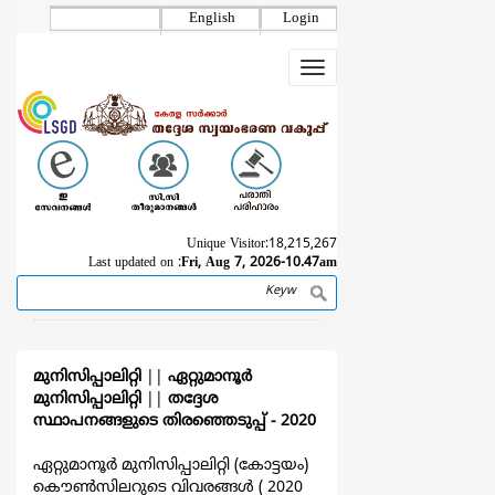
Skip
English
Login
to
main
Toggle
content
navigation
Unique Visitor:
18,215,267
Last updated on :
Fri, Aug 7, 2026-10.47am
Search
Breadcrumb
മുനിസിപ്പാലിറ്റി
||
ഏറ്റുമാനൂര്‍
മുനിസിപ്പാലിറ്റി
||
തദ്ദേശ
സ്ഥാപനങ്ങളുടെ തിരഞ്ഞെടുപ്പ്‌ - 2020
ഏറ്റുമാനൂര്‍ മുനിസിപ്പാലിറ്റി (കോട്ടയം)
കൌൺസിലറുടെ വിവരങ്ങള്‍ ( 2020