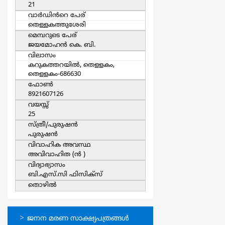
21
വാര്‍ഡിൻറെ പേര്
തെള്ളകത്തുശേരി
മെമ്പറുടെ പേര്
ജയമോഹന്‍ കെ. ബി.
വിലാസം
കറുകത്തറയില്‍, തെളളകം,
തെളളകം-686630
ഫോൺ
8921607126
വയസ്സ്
25
സ്ത്രീ/പുരുഷന്‍
പുരുഷന്‍
വിവാഹിക അവസ്ഥ
അവിവാഹിത (ന്‍ )
വിദ്യാഭ്യാസം
ബി.എസ്.സി ഫിസിക്സ്
തൊഴില്‍
ഓണ്‍ലൈന്‍
ജനന മരണ സാക്ഷ്യപത്രങ്ങള്‍