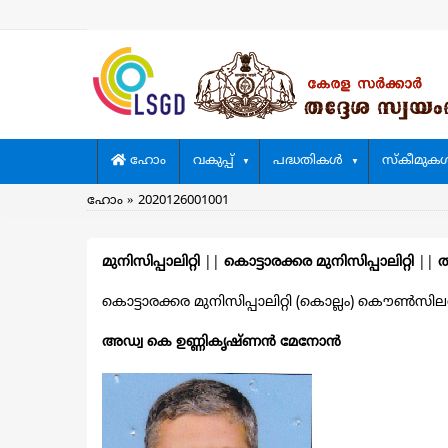
Skip
to
main
content
Main
ഹോം
വകുപ്പ്
പദ്ധതികള്‍
സ്കീമുകള്
navigation
Breadcrumb
ഹോം
2020126001001
മുനിസിപ്പാലിറ്റി
||
കൊട്ടാരക്കര മുനിസിപ്പാലിറ്റി
||
ത
കൊട്ടാരക്കര മുനിസിപ്പാലിറ്റി (കൊല്ലം) കൌൺസിലറുട
അഡ്വ കെ ഉണ്ണികൃഷ്ണൻ മേനോൻ