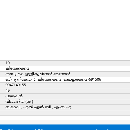
10
കിഴക്കേക്കര
അഡ്വ കെ ഉണ്ണികൃഷ്ണൻ മേനോൻ
ബിന്ദു നികേതൻ, കിഴക്കേക്കര, കൊട്ടാരക്കര-691506
9947149155
49
പുരുഷന്‍
വിവാഹിത (ന്‍ )
ബകോം , എൽ എൽ ബി , എംബിഎ