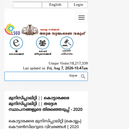
Skip
English
Login
to
main
Toggle
content
navigation
Unique Visitor:
18,217,339
Last updated on :
Fri, Aug 7, 2026-10.47am
Search
Breadcrumb
മുനിസിപ്പാലിറ്റി
||
കൊട്ടാരക്കര
മുനിസിപ്പാലിറ്റി
||
തദ്ദേശ
സ്ഥാപനങ്ങളുടെ തിരഞ്ഞെടുപ്പ്‌ - 2020
കൊട്ടാരക്കര മുനിസിപ്പാലിറ്റി (കൊല്ലം)
കൌൺസിലറുടെ വിവരങ്ങള്‍ ( 2020