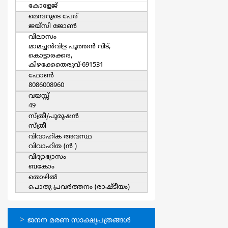
കോളേജ്
മെമ്പറുടെ പേര്
ജയ്സി ജോൺ
വിലാസം
മാമച്ചൻവിള പൂത്തൻ വീട്,
കൊട്ടാരക്കര,
കിഴക്കേതെരുവ്-691531
ഫോൺ
8086008960
വയസ്സ്
49
സ്ത്രീ/പുരുഷന്‍
സ്ത്രീ
വിവാഹിക അവസ്ഥ
വിവാഹിത (ന്‍ )
വിദ്യാഭ്യാസം
ബകോം
തൊഴില്‍
പൊതു പ്രവര്‍ത്തനം (രാഷ്ടീയം)
ഓണ്‍ലൈന്‍
ജനന മരണ സാക്ഷ്യപത്രങ്ങള്‍