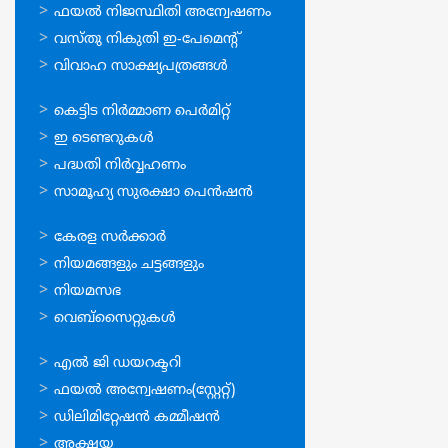
സേവനങ്ങള്‍
ഫയല്‍ നിജസ്ഥിതി അന്വേഷണം
വസ്തു നികുതി ഇ-പേമെന്റ്
വിവാഹ സാക്ഷ്യപത്രങ്ങള്‍
ഓണ്‍ലൈന്‍
കെട്ടിട നിര്‍മ്മാണ പെര്‍മിറ്റ്‌
സേവനങ്ങള്‍
ഇ ടെണ്ടറുകള്‍
പദ്ധതി നിര്‍വ്വഹണം
സാമൂഹ്യ സുരക്ഷാ പെന്‍ഷന്‍
ഉപയോഗപ്രദമായ
കേരള സര്‍ക്കാര്‍
കണ്ണികള്‍
നിയമങ്ങളും ചട്ടങ്ങളും
നിയമസഭ
വെബ്സൈറ്റുകള്‍
ഉപയോഗപ്രദമായ
എല്‍ ജി ഡയറക്ടറി
കണ്ണികള്‍
ഫയല്‍ അന്വേഷണം(സ്റ്റേറ്റ്)
ഡിലിമിറ്റേഷന്‍ കമ്മീഷന്‍
അക്ഷയ