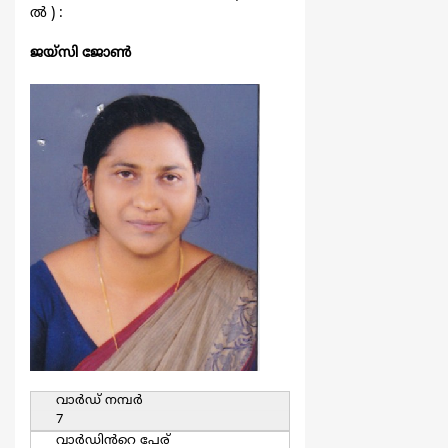
ല്‍ ) :
ജയ്സി ജോൺ
വാര്‍ഡ്‌ നമ്പര്‍
7
വാര്‍ഡിൻറെ പേര്