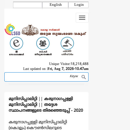
Skip
English
Login
to
main
Toggle
content
navigation
Unique Visitor:
18,218,488
Last updated on :
Fri, Aug 7, 2026-10.47am
Search
Breadcrumb
മുനിസിപ്പാലിറ്റി
||
കരുനാഗപ്പള്ളി
മുനിസിപ്പാലിറ്റി
||
തദ്ദേശ
സ്ഥാപനങ്ങളുടെ തിരഞ്ഞെടുപ്പ്‌ - 2020
കരുനാഗപ്പള്ളി മുനിസിപ്പാലിറ്റി
(കൊല്ലം) കൌൺസിലറുടെ