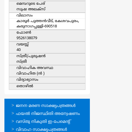
മെമ്പറുടെ പേര്
സുഷ അലക്സ്
വിലാസം
കാരൂർ പുത്തൻവീട്, കേശവപുരം,
കരുനാഗപ്പള്ളി-690518
ഫോൺ
9526138079
വയസ്സ്
40
സ്ത്രീ/പുരുഷന്‍
സ്ത്രീ
വിവാഹിക അവസ്ഥ
വിവാഹിത (ന്‍ )
വിദ്യാഭ്യാസം
തൊഴില്‍
ഓണ്‍ലൈന്‍
ജനന മരണ സാക്ഷ്യപത്രങ്ങള്‍
സേവനങ്ങള്‍
ഫയല്‍ നിജസ്ഥിതി അന്വേഷണം
വസ്തു നികുതി ഇ-പേമെന്റ്
വിവാഹ സാക്ഷ്യപത്രങ്ങള്‍