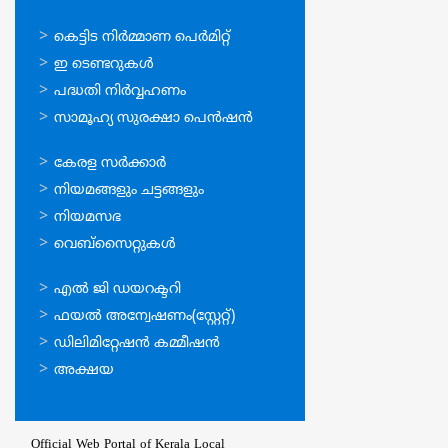
ഓണ്‍ലൈന്‍
കെട്ടിട നിര്‍മ്മാണ പെര്‍മിറ്റ്‌
സേവനങ്ങള്‍
ഇ ടെണ്ടറുകള്‍
പദ്ധതി നിര്‍വ്വഹണം
സാമൂഹ്യ സുരക്ഷാ പെന്‍ഷന്‍
ഉപയോഗപ്രദമായ
കേരള സര്‍ക്കാര്‍
കണ്ണികള്‍
നിയമങ്ങളും ചട്ടങ്ങളും
നിയമസഭ
വെബ്സൈറ്റുകള്‍
ഉപയോഗപ്രദമായ
എല്‍ ജി ഡയറക്ടറി
കണ്ണികള്‍
ഫയല്‍ അന്വേഷണം(സ്റ്റേറ്റ്)
ഡിലിമിറ്റേഷന്‍ കമ്മീഷന്‍
അക്ഷയ
Official Web Portal of Kerala Local