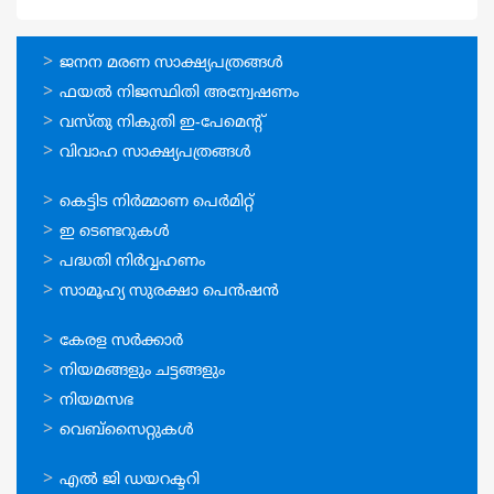
ഓണ്‍ലൈന്‍
ജനന മരണ സാക്ഷ്യപത്രങ്ങള്‍
സേവനങ്ങള്‍
ഫയല്‍ നിജസ്ഥിതി അന്വേഷണം
വസ്തു നികുതി ഇ-പേമെന്റ്
വിവാഹ സാക്ഷ്യപത്രങ്ങള്‍
ഓണ്‍ലൈന്‍
കെട്ടിട നിര്‍മ്മാണ പെര്‍മിറ്റ്‌
സേവനങ്ങള്‍
ഇ ടെണ്ടറുകള്‍
പദ്ധതി നിര്‍വ്വഹണം
സാമൂഹ്യ സുരക്ഷാ പെന്‍ഷന്‍
ഉപയോഗപ്രദമായ
കേരള സര്‍ക്കാര്‍
കണ്ണികള്‍
നിയമങ്ങളും ചട്ടങ്ങളും
നിയമസഭ
വെബ്സൈറ്റുകള്‍
ഉപയോഗപ്രദമായ
എല്‍ ജി ഡയറക്ടറി