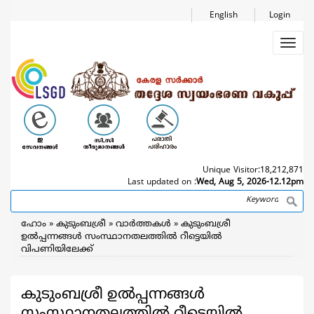
Skip
English
Login
to
main
Toggl
content
navig
Unique Visitor:
18,212,871
Last updated on :
Wed, Aug 5, 2026-12.12pm
Search
Breadcrumb
ഹോം
കുടുംബശ്രീ
വാര്‍ത്തകള്‍
കുടുംബശ്രീ
ഉൽപ്പന്നങ്ങൾ സംസ്ഥാനതലത്തിൽ റീട്ടെയിൽ
വിപണിയിലേക്ക്
കുടുംബശ്രീ ഉൽപ്പന്നങ്ങൾ
സംസ്ഥാനതലത്തിൽ റീട്ടെയിൽ