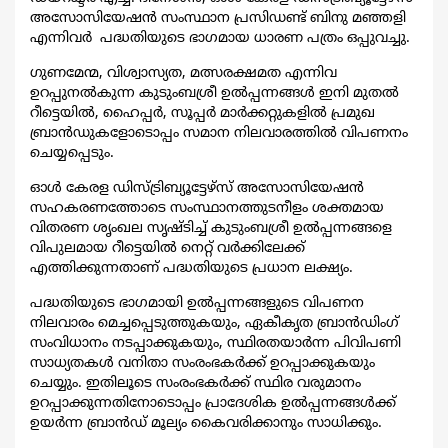
അസോസിയേഷൻ സംസ്ഥാന പ്രസിഡണ്ട് ബിനു മഞ്ഞളി
എന്നിവർ പദ്ധതിയുടെ ഭാഗമായ ധാരണ പത്രം ഒപ്പുവച്ചു.
ഗുണമേന്മ, വിശ്വാസ്യത, മത്സരക്ഷമത എന്നിവ
ഉറപ്പുനൽകുന്ന കുടുംബശ്രീ ഉൽപ്പന്നങ്ങൾ ഇനി മുതൽ
റീട്ടെയിൽ, ഹൈപ്പർ, സൂപ്പർ മാർക്കറ്റുകളിൽ പ്രമുഖ
ബ്രാൻഡുകളോടൊപ്പം സമാന നിലവാരത്തിൽ വിപണനം
ചെയ്യപ്പെടും.
ഓൾ കേരള ഡിസ്ട്രിബ്യൂട്ടേഴ്സ് അസോസിയേഷൻ
സഹകരണത്തോടെ സംസ്ഥാനത്തുടനീളം ശക്തമായ
വിതരണ ശൃംഖല സൃഷ്ടിച്ച് കുടുംബശ്രീ ഉൽപ്പന്നങ്ങളെ
വിപുലമായ റീട്ടെയിൽ നെറ്റ് വർക്കിലേക്ക്
എത്തിക്കുന്നതാണ് പദ്ധതിയുടെ പ്രധാന ലക്ഷ്യം.
പദ്ധതിയുടെ ഭാഗമായി ഉൽപ്പന്നങ്ങളുടെ വിപണന
നിലവാരം മെച്ചപ്പെടുത്തുകയും, ഏകീകൃത ബ്രാൻഡിംഗ്
സംവിധാനം നടപ്പാക്കുകയും, സ്ഥിരതയാർന്ന പിവിപണി
സാധ്യതകൾ വനിതാ സംരംഭകർക്ക് ഉറപ്പാക്കുകയും
ചെയ്യും. ഇതിലൂടെ സംരംഭകർക്ക് സ്ഥിര വരുമാനം
ഉറപ്പാക്കുന്നതിനോടൊപ്പം പ്രാദേശിക ഉൽപ്പന്നങ്ങൾക്ക്
ഉയർന്ന ബ്രാൻഡ് മൂല്യം കൈവരിക്കാനും സാധിക്കും.