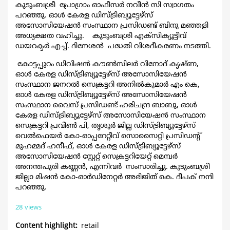
കുടുംബശ്രീ പ്രോഗ്രാം ഓഫീസർ നവീൻ സി സ്വാഗതം
പറഞ്ഞു. ഓൾ കേരള ഡിസ്ട്രിബ്യൂട്ടേഴ്സ്
അസോസിയേഷൻ സംസ്ഥാന പ്രസിഡണ്ട് ബിനു മഞ്ഞളി
അധ്യക്ഷത വഹിച്ചു. കുടുംബശ്രീ എക്സിക്യൂട്ടീവ്
ഡയറക്ടർ എച്ച്. ദിനേശൻ പദ്ധതി വിശദീകരണം നടത്തി.
കോട്ടപ്പുറം ഡിവിഷൻ കൗൺസിലർ വിനോദ് കൃഷ്ണ,
ഓൾ കേരള ഡിസ്ട്രിബ്യൂട്ടേഴ്സ് അസോസിയേഷൻ
സംസ്ഥാന ജനറൽ സെക്രട്ടറി അനിൽകുമാർ എം കെ,
ഓൾ കേരള ഡിസ്ട്രിബ്യൂട്ടേഴ്സ് അസോസിയേഷൻ
സംസ്ഥാന വൈസ് പ്രസിഡണ്ട് ഹരിചന്ദ്ര ബാബു, ഓൾ
കേരള ഡിസ്ട്രിബ്യൂട്ടേഴ്സ് അസോസിയേഷൻ സംസ്ഥാന
സെക്രട്ടറി പ്രവീൺ പി, തൃശൂർ ജില്ല ഡിസ്ട്രിബ്യൂട്ടേഴ്സ്
വെൽഫെയർ കോ-ഓപ്പറേറ്റീവ് സൊസൈറ്റി പ്രസിഡന്റ്
മുഹമ്മദ് ഹനീഫ്, ഓൾ കേരള ഡിസ്ട്രിബ്യൂട്ടേഴ്സ്
അസോസിയേഷൻ സ്റ്റേറ്റ് സെക്രട്ടറിയേറ്റ് മെമ്പർ
അനന്തപുരി കണ്ണൻ, എന്നിവർ സംസാരിച്ചു. കുടുംബശ്രീ
ജില്ലാ മിഷൻ കോ-ഓർഡിനേറ്റർ അഭിജിത് കെ. ദീപക് നന്ദി
പറഞ്ഞു.
28 views
Content highlight
retail