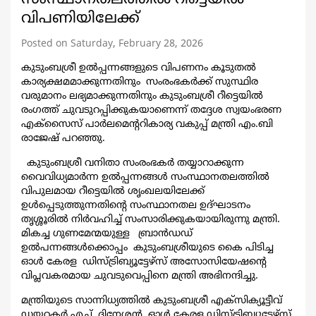
വിപണിയിലേക്ക്
Posted on Saturday, February 28, 2026
കുടുംബശ്രീ ഉൽപ്പന്നങ്ങളുടെ വിപണനം കൂടുതൽ
കാര്യക്ഷമമാക്കുന്നതിനും സംരംഭകർക്ക് സുസ്ഥിര
വരുമാനം ലഭ്യമാക്കുന്നതിനും കുടുംബശ്രീ റീട്ടെയിൽ
രംഗത്ത് ചുവടുറപ്പിക്കുകയാണെന്ന് തദ്ദേശ സ്വയംഭരണ
എക്സൈസ് പാർലമെൻ്ററികാര്യ വകുപ്പ് മന്ത്രി എം.ബി
രാജേഷ് പറഞ്ഞു.
കുടുംബശ്രീ വനിതാ സംരംഭകർ തയ്യാറാക്കുന്ന
വൈവിധ്യമാർന്ന ഉൽപ്പന്നങ്ങൾ സംസ്ഥാനതലത്തിൽ
വിപുലമായ റീട്ടെയിൽ ശൃംഖലയിലേക്ക്
ഉൾപ്പെടുത്തുന്നതിന്റെ സംസ്ഥാനതല ഉദ്ഘാടനം
തൃശ്ശൂരിൽ നിർവഹിച്ച് സംസാരിക്കുകയായിരുന്നു മന്ത്രി.
മികച്ച ഗുണമേന്മയുള്ള ബ്രാൻഡഡ്
ഉൽപന്നങ്ങൾക്കൊപ്പം കുടുംബശ്രീയുടെ കൈ പിടിച്ച
ഓൾ കേരള ഡിസ്ട്രിബ്യൂട്ടേഴ്സ് അസോസിയേഷൻ്റെ
വിപ്ലവകരമായ ചുവടുവെപ്പിനെ മന്ത്രി അഭിനന്ദിച്ചു.
മന്ത്രിയുടെ സാന്നിധ്യത്തിൽ കുടുംബശ്രീ എക്സിക്യൂട്ടീവ്
ഡയറക്ടർ എച്ച്. ദിനേശൻ, ഓൾ കേരള ഡിസ്ട്രിബ്യൂട്ടേഴ്സ്