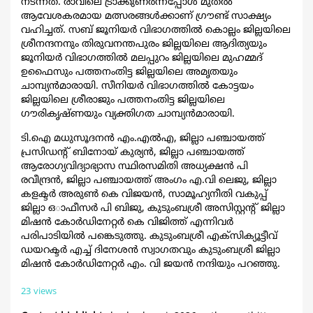
നടന്നത്. രാവിലെ ട്രാക്കുണർന്നപ്പോൾ മുതൽ
ആവേശകരമായ മത്സരങ്ങൾക്കാണ് ഗ്രൗണ്ട് സാക്ഷ്യം
വഹിച്ചത്. സബ് ജൂനിയർ വിഭാഗത്തിൽ കൊല്ലം ജില്ലയിലെ
ശ്രീനന്ദനനും തിരുവനന്തപുരം ജില്ലയിലെ ആദിത്യയും
ജൂനിയർ വിഭാഗത്തിൽ മലപ്പുറം ജില്ലയിലെ മുഹമ്മദ്
ഉഫൈസും പത്തനംതിട്ട ജില്ലയിലെ അമൃതയും
ചാമ്പ്യൻമാരായി. സീനിയർ വിഭാഗത്തിൽ കോട്ടയം
ജില്ലയിലെ ശ്രീരാജും പത്തനംതിട്ട ജില്ലയിലെ
ഗൗരികൃഷ്ണയും വ്യക്തിഗത ചാമ്പ്യൻമാരായി.
ടി.ഐ മധുസൂദനൻ എം.എൽഎ, ജില്ലാ പഞ്ചായത്ത്
പ്രസിഡന്റ് ബിനോയ് കുര്യൻ, ജില്ലാ പഞ്ചായത്ത്
ആരോഗ്യവിദ്യാഭ്യാസ സ്ഥിരസമിതി അധ്യക്ഷൻ പി
രവീന്ദ്രൻ, ജില്ലാ പഞ്ചായത്ത് അംഗം എ.വി ലെജു, ജില്ലാ
കളക്ടർ അരുൺ കെ വിജയൻ, സാമൂഹ്യനീതി വകുപ്പ്
ജില്ലാ ഒാഫീസർ പി ബിജു, കുടുംബശ്രീ അസിസ്റ്റന്റ് ജില്ലാ
മിഷൻ കോർഡിനേറ്റർ കെ വിജിത്ത് എന്നിവർ
പരിപാടിയിൽ പങ്കെടുത്തു. കുടുംബശ്രീ എക്സിക്യൂട്ടീവ്
ഡയറക്ടർ എച്ച് ദിനേശൻ സ്വാഗതവും കുടുംബശ്രീ ജില്ലാ
മിഷൻ കോർഡിനേറ്റർ എം. വി ജയൻ നന്ദിയും പറഞ്ഞു.
23 views