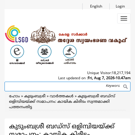
Skip
English
Login
to
main
Toggl
content
navig
Unique Visitor:
18,217,194
Last updated on :
Fri, Aug 7, 2026-10.47am
Search
Breadcrumb
ഹോം
കുടുംബശ്രീ
വാര്‍ത്തകള്‍
കുടുംബശ്രീ ബഡ്സ്
ഒളിമ്പിയയ്ക്ക് സമാപനം: കായിക കിരീടം സ്വന്തമാക്കി
പത്തനംതിട്ട
കുടുംബശ്രീ ബഡ്സ് ഒളിമ്പിയയ്ക്ക്
സമാപനം: കായിക കിരീടം