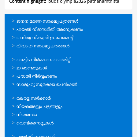
Content highlight
buds olympia2026 pathanamthitta
ഓണ്‍ലൈന്‍
ജനന മരണ സാക്ഷ്യപത്രങ്ങള്‍
സേവനങ്ങള്‍
ഫയല്‍ നിജസ്ഥിതി അന്വേഷണം
വസ്തു നികുതി ഇ-പേമെന്റ്
വിവാഹ സാക്ഷ്യപത്രങ്ങള്‍
ഓണ്‍ലൈന്‍
കെട്ടിട നിര്‍മ്മാണ പെര്‍മിറ്റ്‌
സേവനങ്ങള്‍
ഇ ടെണ്ടറുകള്‍
പദ്ധതി നിര്‍വ്വഹണം
സാമൂഹ്യ സുരക്ഷാ പെന്‍ഷന്‍
ഉപയോഗപ്രദമായ
കേരള സര്‍ക്കാര്‍
കണ്ണികള്‍
നിയമങ്ങളും ചട്ടങ്ങളും
നിയമസഭ
വെബ്സൈറ്റുകള്‍