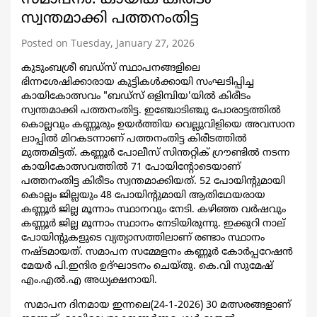
സ്വന്തമാക്കി പത്തനംതിട്ട
Posted on Tuesday, January 27, 2026
കുടുംബശ്രീ ബഡ്സ് സ്ഥാപനങ്ങളിലെ
ഭിന്നശേഷിക്കാരായ കുട്ടികൾക്കായി സംഘടിപ്പിച്ച
കായികോത്സവം "ബഡ്സ് ഒളിമ്പിയ'യിൽ കിരീടം
സ്വന്തമാക്കി പത്തനംതിട്ട. ഇഞ്ചോടിഞ്ചു പോരാട്ടത്തിൽ
കൊല്ലവും കണ്ണൂരും ഉയർത്തിയ വെല്ലുവിളിയെ അവസാന
ലാപ്പിൽ മിറകടന്നാണ് പത്തനംതിട്ട കിരീടത്തിൽ
മുത്തമിട്ടത്. കണ്ണൂർ പോലീസ് സിന്തറ്റിക് ഗ്രൗണ്ടിൽ നടന്ന
കായികോത്സവത്തിൽ 71 പോയിന്റോടെയാണ്
പത്തനംതിട്ട കിരീടം സ്വന്തമാക്കിയത്. 52 പോയിന്റുമായി
കൊല്ലം ജില്ലയും 48 പോയിന്റുമായി ആതിഥേയരായ
കണ്ണൂർ ജില്ല മൂന്നാം സ്ഥാനവും നേടി. കഴിഞ്ഞ വർഷവും
കണ്ണൂർ ജില്ല മൂന്നാം സ്ഥാനം നേടിയിരുന്നു. ഇക്കുറി നാല്
പോയിന്റുകളുടെ വ്യത്യാസത്തിലാണ് രണ്ടാം സ്ഥാനം
നഷ്ടമായത്. സമാപന സമ്മേളനം കണ്ണൂർ കോർപ്പറേഷൻ
മേയർ പി.ഇന്ദിര ഉദ്ഘാടനം ചെയ്തു. കെ.വി സുമേഷ്
എം.എൽ.എ അധ്യക്ഷനായി.
സമാപന ദിനമായ ഇന്നലെ(24-1-2026) 30 മത്സരങ്ങളാണ്