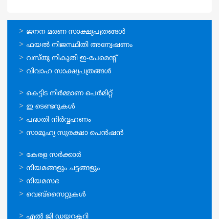
ഓണ്‍ലൈന്‍
ജനന മരണ സാക്ഷ്യപത്രങ്ങള്‍
സേവനങ്ങള്‍
ഫയല്‍ നിജസ്ഥിതി അന്വേഷണം
വസ്തു നികുതി ഇ-പേമെന്റ്
വിവാഹ സാക്ഷ്യപത്രങ്ങള്‍
ഓണ്‍ലൈന്‍
കെട്ടിട നിര്‍മ്മാണ പെര്‍മിറ്റ്‌
സേവനങ്ങള്‍
ഇ ടെണ്ടറുകള്‍
പദ്ധതി നിര്‍വ്വഹണം
സാമൂഹ്യ സുരക്ഷാ പെന്‍ഷന്‍
ഉപയോഗപ്രദമായ
കേരള സര്‍ക്കാര്‍
കണ്ണികള്‍
നിയമങ്ങളും ചട്ടങ്ങളും
നിയമസഭ
വെബ്സൈറ്റുകള്‍
ഉപയോഗപ്രദമായ
എല്‍ ജി ഡയറക്ടറി