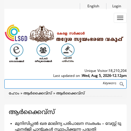
Skip
English
Login
to
main
Toggl
content
navig
Unique Visitor:
18,210,204
Last updated on :
Wed, Aug 5, 2026-12.12pm
Search
Breadcrumb
ഹോം
ആര്‍ക്കൈവ്സ്
ആര്‍ക്കൈവ്സ്
ആര്‍ക്കൈവ്സ്
മുനിസിപ്പല്‍ ഖര മാലിന്യ പരിപാലന സംരംഭം – വേസ്റ്റ് ടു
എനര്‍ജി പ്ലാന്റുകള്‍ സ്ഥാപിക്കുന്ന പദ്ധതി