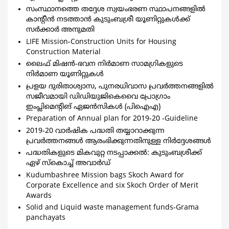
സംസ്ഥാനത്തെ തദ്ദേശ സ്വയംഭരണ സ്ഥാപനങ്ങളില്‍
കാന്‍റീന്‍ നടത്താന്‍ കുടുംബശ്രീ യൂണിറ്റുകള്‍ക്ക്
സര്‍ക്കാര്‍ അനുമതി
LIFE Mission-Construction Units for Housing
Construction Material
ലൈഫ് മിഷന്‍-ഭവന നിര്‍മാണ സാമഗ്രികളുടെ
നിര്‍മാണ യൂണിറ്റുകള്‍
പ്രളയ ദുരിതാശ്വാസ, പുനരധിവാസ പ്രവര്‍ത്തനങ്ങളില്‍
സജീവമായി ഡിഡിയുജികെവൈ പ്രോഗ്രാം
ഇംപ്ലിമെന്‍റിങ് ഏജന്‍സികള്‍ (പിഐഎ)
Preparation of Annual plan for 2019-20 -Guideline
2019-20 വാര്‍ഷിക പദ്ധതി തയ്യാറാക്കുന്ന
പ്രവര്‍ത്തനങ്ങള്‍ ആരംഭിക്കുന്നതിനുള്ള നിര്‍ദ്ദേശങ്ങള്‍
പദ്ധതികളുടെ മികവുറ്റ നടപ്പാക്കല്‍: കുടുംബശ്രീക്ക്
ഏഴ് സ്കൊച്ച് അവാര്‍ഡ്
Kudumbashree Mission bags Skoch Award for
Corporate Excellence and six Skoch Order of Merit
Awards
Solid and Liquid waste management funds-Grama
panchayats