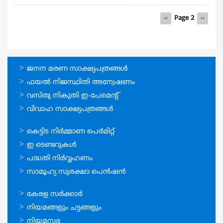
Pagination
Previous
‹‹
Page 2
Next
››
page
page
ഓണ്‍ലൈന്‍
ജനന മരണ സാക്ഷ്യപത്രങ്ങള്‍
സേവനങ്ങള്‍
ഫയല്‍ നിജസ്ഥിതി അന്വേഷണം
വസ്തു നികുതി ഇ-പേമെന്റ്
വിവാഹ സാക്ഷ്യപത്രങ്ങള്‍
ഓണ്‍ലൈന്‍
കെട്ടിട നിര്‍മ്മാണ പെര്‍മിറ്റ്‌
സേവനങ്ങള്‍
ഇ ടെണ്ടറുകള്‍
പദ്ധതി നിര്‍വ്വഹണം
സാമൂഹ്യ സുരക്ഷാ പെന്‍ഷന്‍
ഉപയോഗപ്രദമായ
കേരള സര്‍ക്കാര്‍
കണ്ണികള്‍
നിയമങ്ങളും ചട്ടങ്ങളും
നിയമസഭ