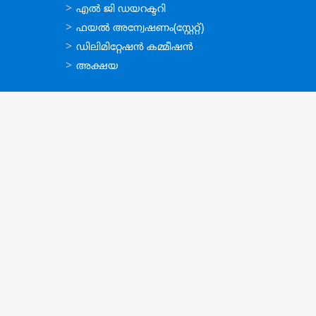
ഉപയോഗപ്രദമായ
എല്‍ ജി ഡയറക്ടറി
കണ്ണികള്‍
ഫയല്‍ അന്വേഷണം(സ്റ്റേറ്റ്)
ഡിലിമിറ്റേഷന്‍ കമ്മീഷന്‍
അക്ഷയ