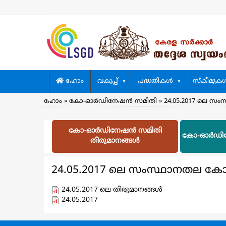
Skip
to
main
content
Main
ഹോം
വകുപ്പ്
പദ്ധതികള്‍
സ്കീമുകള്
navigation
Breadcrumb
ഹോം
കോ-ഓര്‍ഡിനേഷന്‍ സമിതി
24.05.2017 ലെ സം
കോ-ഓര്‍ഡിനേഷന്‍ സമിതി
കോ-ഓര്‍ഡി
തീരുമാനങ്ങള്‍
24.05.2017 ലെ സംസ്ഥാനതല കോ-ഓര
24.05.2017 ലെ തീരുമാനങ്ങള്‍
24.05.2017