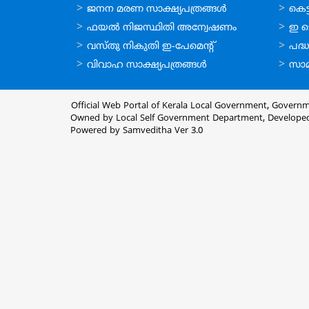
ഓണ്‍ലൈന്‍
ഓണ്‍
ജനന മരണ സാക്ഷ്യപത്രങ്ങള്‍
കെട്ട
സേവനങ്ങള്‍
സേവനങ
ഫയല്‍ നിജസ്ഥിതി അന്വേഷണം
ഇ ട
വസ്തു നികുതി ഇ-പേമെന്റ്
പദ്ധ
വിവാഹ സാക്ഷ്യപത്രങ്ങള്‍
സാമ
Official Web Portal of Kerala Local Government, Governm
Owned by Local Self Government Department, Develope
Powered by Samveditha Ver 3.0