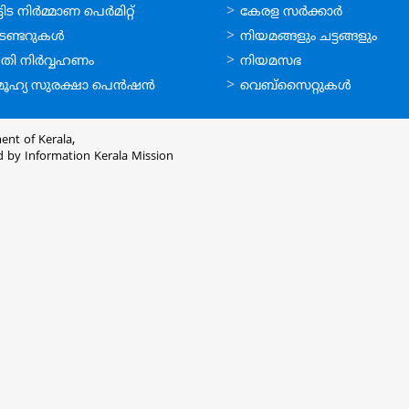
ലൈന്‍
ഉപയോഗപ്രദമായ
ിട നിര്‍മ്മാണ പെര്‍മിറ്റ്‌
കേരള സര്‍ക്കാര്‍
്ങള്‍
കണ്ണികള്‍
െണ്ടറുകള്‍
നിയമങ്ങളും ചട്ടങ്ങളും
തി നിര്‍വ്വഹണം
നിയമസഭ
ൂഹ്യ സുരക്ഷാ പെന്‍ഷന്‍
വെബ്സൈറ്റുകള്‍
ent of Kerala,
d by
Information Kerala Mission