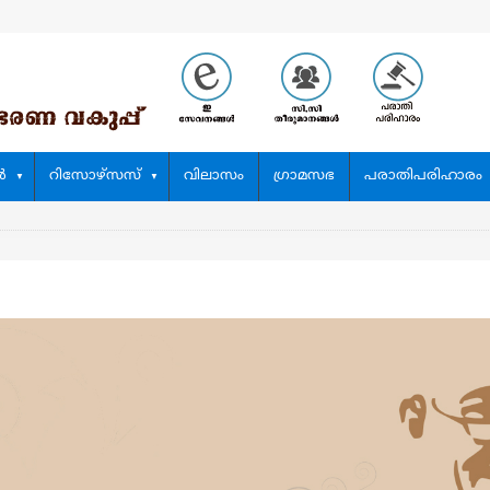
‍
റിസോഴ്സസ്
വിലാസം
ഗ്രാമസഭ
പരാതിപരിഹാരം