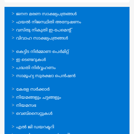
ഓണ്‍ലൈന്‍
ജനന മരണ സാക്ഷ്യപത്രങ്ങള്‍
സേവനങ്ങള്‍
ഫയല്‍ നിജസ്ഥിതി അന്വേഷണം
വസ്തു നികുതി ഇ-പേമെന്റ്
വിവാഹ സാക്ഷ്യപത്രങ്ങള്‍
ഓണ്‍ലൈന്‍
കെട്ടിട നിര്‍മ്മാണ പെര്‍മിറ്റ്‌
സേവനങ്ങള്‍
ഇ ടെണ്ടറുകള്‍
പദ്ധതി നിര്‍വ്വഹണം
സാമൂഹ്യ സുരക്ഷാ പെന്‍ഷന്‍
ഉപയോഗപ്രദമായ
കേരള സര്‍ക്കാര്‍
കണ്ണികള്‍
നിയമങ്ങളും ചട്ടങ്ങളും
നിയമസഭ
വെബ്സൈറ്റുകള്‍
ഉപയോഗപ്രദമായ
എല്‍ ജി ഡയറക്ടറി