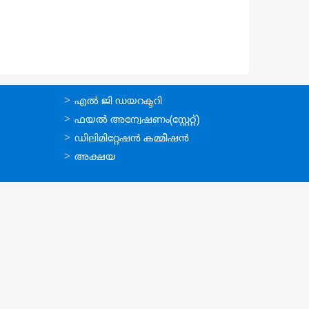
ഉപയോഗപ്രദമായ
എല്‍ ജി ഡയറക്ടറി
കണ്ണികള്‍
ഫയല്‍ അന്വേഷണം(സ്റ്റേറ്റ്)
ഡിലിമിറ്റേഷന്‍ കമ്മീഷന്‍
അക്ഷയ