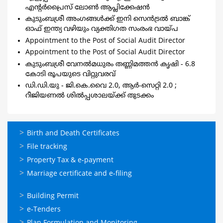
എന്റര്‍പ്രൈസ് ലോണ്‍ ആപ്ലിക്കേഷന്‍
കുടുംബശ്രീ അംഗങ്ങള്‍ക്ക് ഇനി സെന്‍ട്രല്‍ ബാങ്ക്
ഓഫ് ഇന്ത്യ വഴിയും വ്യക്തിഗത സംരംഭ വായ്പ
Appointment to the Post of Social Audit Director
Appointment to the Post of Social Audit Director
കുടുംബശ്രീ വേനല്‍മധുരം തണ്ണിമത്തന്‍ കൃഷി - 6.8
കോടി രൂപയുടെ വിറ്റുവരവ്
ഡി.ഡി.യു - ജി.കെ.വൈ 2.0, ആർ-സെറ്റി 2.0 ;
റീജിയണൽ ശിൽപ്പശാലയ്ക്ക് തുടക്കം
ഓണ്‍ലൈന്‍
Birth and Death Certificates
സേവനങ്ങള്‍
File tracking
Property Tax & e-payment
Marriage certificate and e-filing
ഓണ്‍ലൈന്‍
Building Permit
സേവനങ്ങള്‍
e-Tenders