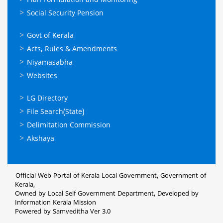
Plan Formulation and Monitoring
Social Security Pension
ഉപയോഗപ്രദമായ
Govt of Kerala
കണ്ണികള്‍
Acts, Rules & Amendments
Niyamasabha
Websites
ഉപയോഗപ്രദമായ
LG Directory
കണ്ണികള്‍
File Search(State)
Delimitation Commission
Akshaya
Official Web Portal of Kerala Local Government, Government of
Kerala,
Owned by Local Self Government Department, Developed by
Information Kerala Mission
Powered by Samveditha Ver 3.0