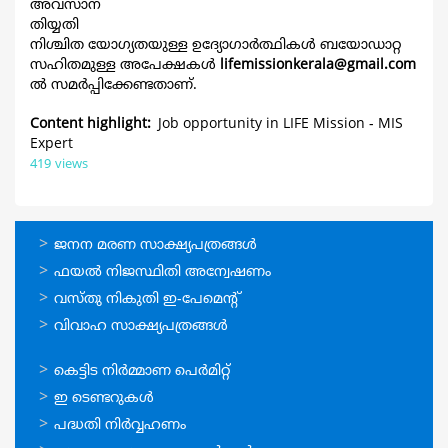
അവസാന
തിയ്യതി
നിശ്ചിത യോഗ്യതയുള്ള ഉദ്യോഗാര്‍ത്ഥികള്‍ ബയോഡാറ്റ
സഹിതമുള്ള അപേക്ഷകള്‍
lifemissionkerala@gmail.com
ല്‍ സമര്‍പ്പിക്കേണ്ടതാണ്.
Content highlight
Job opportunity in LIFE Mission - MIS
Expert
419 views
ഓണ്‍ലൈന്‍
ജനന മരണ സാക്ഷ്യപത്രങ്ങള്‍
സേവനങ്ങള്‍
ഫയല്‍ നിജസ്ഥിതി അന്വേഷണം
വസ്തു നികുതി ഇ-പേമെന്റ്
വിവാഹ സാക്ഷ്യപത്രങ്ങള്‍
ഓണ്‍ലൈന്‍
കെട്ടിട നിര്‍മ്മാണ പെര്‍മിറ്റ്‌
സേവനങ്ങള്‍
ഇ ടെണ്ടറുകള്‍
പദ്ധതി നിര്‍വ്വഹണം