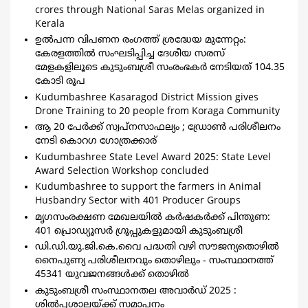
crores through National Saras Melas organized in
Kerala
ഉല്‍പന്ന വിപണന രംഗത്ത് ശ്രദ്ധേയ മുന്നേറ്റം:
കേരളത്തില്‍ സംഘടിപ്പിച്ച ദേശീയ സരസ്
മേളകളിലൂടെ കുടുംബശ്രീ സംരംഭകര്‍ നേടിയത് 104.35
കോടി രൂപ
Kudumbashree Kasaragod District Mission gives
Drone Training to 20 people from Koraga Community
ആ 20 പേര്‍ക്ക് സ്വപ്‌നസാഫല്യം ; ഡ്രോണ്‍ പരിശീലനം
നേടി കൊറഗ ഗോത്രക്കാര്
Kudumbashree State Level Award 2025: State Level
Award Selection Workshop concluded
Kudumbashree to support the farmers in Animal
Husbandry Sector with 401 Producer Groups
മൃഗസംരക്ഷണ മേഖലയില്‍ കര്‍ഷകര്‍ക്ക് പിന്തുണ:
401 പ്രൊഡ്യൂസര്‍ ഗ്രൂപ്പുകളുമായി കുടുംബശ്രീ
ഡി.ഡി.യു.ജി.കെ.വൈ പദ്ധതി വഴി സൗജന്യതൊഴില്‍
നൈപുണ്യ പരിശീലനവും തൊഴിലും - സംസ്ഥാനത്ത്
45341 യുവജനങ്ങള്‍ക്ക് തൊഴില്‍
കുടുംബശ്രീ സംസ്ഥാനതല അവാര്‍ഡ് 2025 :
ശില്‍പ്പശാലയ്ക്ക് സമാപനം