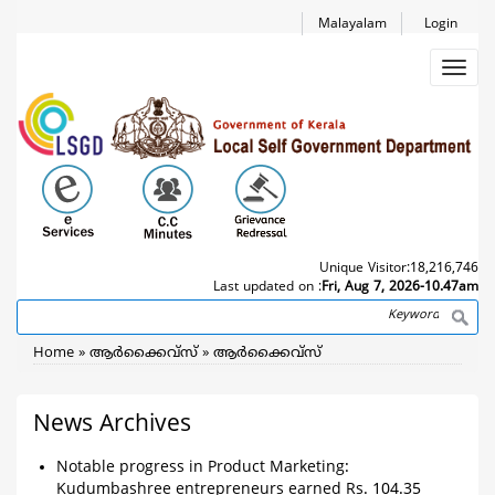
Skip
Malayalam
Login
to
main
Toggl
content
navig
Unique Visitor:
18,216,746
Last updated on :
Fri, Aug 7, 2026-10.47am
Search
Breadcrumb
Home
ആര്‍ക്കൈവ്സ്
ആര്‍ക്കൈവ്സ്
News Archives
Notable progress in Product Marketing:
Kudumbashree entrepreneurs earned Rs. 104.35