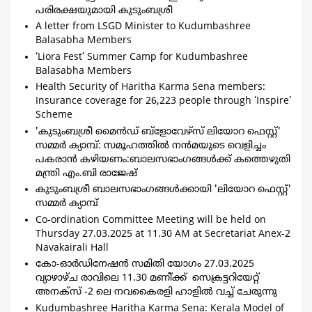
പരിരക്ഷയുമായി കുടുംബശ്രീ
A letter from LSGD Minister to Kudumbashree
Balasabha Members
‘Liora Fest’ Summer Camp for Kudumbashree
Balasabha Members
Health Security of Haritha Karma Sena members:
Insurance coverage for 26,223 people through ‘Inspire’
Scheme
'കുടുംബശ്രീ മൈന്‍ഡ് ബ്ളോവേഴ്സ് ലിയോറ ഫെസ്റ്റ്'
സമ്മര്‍ ക്യാമ്പ്: സമൂഹത്തില്‍ നന്‍മയുടെ വെളിച്ചം
പകരാന്‍ കഴിയണം:ബാലസഭാംഗങ്ങള്‍ക്ക് കത്തെഴുതി
മന്ത്രി എം.ബി രാജേഷ്
കുടുംബശ്രീ ബാലസഭാംഗങ്ങള്‍ക്കായി 'ലിയോറ ഫെസ്റ്റ്'
സമ്മര്‍ ക്യാമ്പ്
Co-ordination Committee Meeting will be held on
Thursday 27.03.2025 at 11.30 AM at Secretariat Anex-2
Navakairali Hall
കോ-ഓര്‍ഡിനേഷന്‍ സമിതി യോഗം 27.03.2025
വ്യാഴാഴ്ച രാവിലെ 11.30 മണി്ക്ക് സെക്രട്ടറിയേറ്റ്
അനക്സ് -2 ലെ നവകൈരളി ഹാളിൽ വച്ച് ചേരുന്നു
Kudumbashree Haritha Karma Sena: Kerala Model of