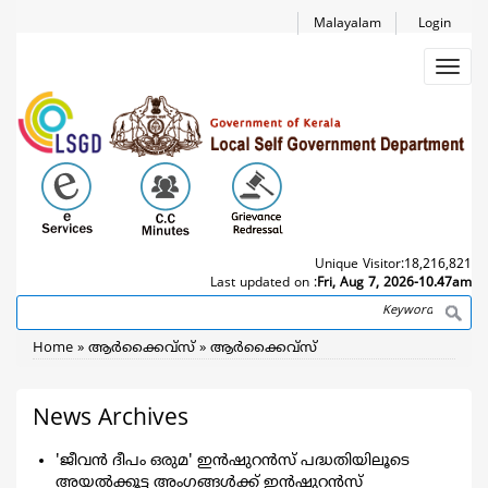
Skip
Malayalam
Login
to
main
Toggl
content
navig
Unique Visitor:
18,216,821
Last updated on :
Fri, Aug 7, 2026-10.47am
Search
Breadcrumb
Home
ആര്‍ക്കൈവ്സ്
ആര്‍ക്കൈവ്സ്
News Archives
'ജീവന്‍ ദീപം ഒരുമ' ഇന്‍ഷുറന്‍സ് പദ്ധതിയിലൂടെ
അയല്‍ക്കൂട്ട അംഗങ്ങള്‍ക്ക് ഇന്‍ഷുറന്‍സ്