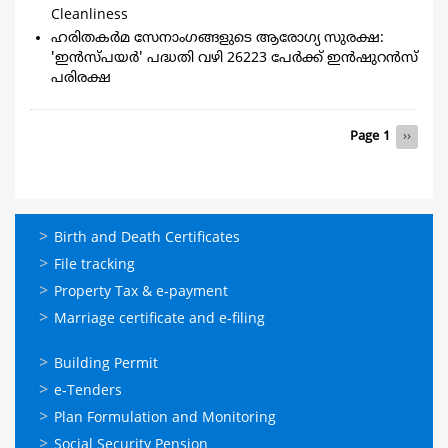
Cleanliness
ഹരിതകര്‍മ സേനാംഗങ്ങളുടെ ആരോഗ്യ സുരക്ഷ:
'ഇന്‍സ്പയര്‍' പദ്ധതി വഴി 26223 പേര്‍ക്ക് ഇന്‍ഷുറന്‍സ്
പരിരക്ഷ
Pagination
Page 1
Next
››
page
ഓണ്‍ലൈന്‍
Birth and Death Certificates
സേവനങ്ങള്‍
File tracking
Property Tax & e-payment
Marriage certificate and e-filing
ഓണ്‍ലൈന്‍
Building Permit
സേവനങ്ങള്‍
e-Tenders
Plan Formulation and Monitoring
Social Security Pension