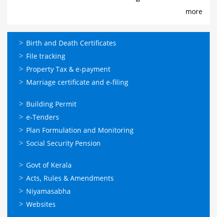
more
ഓണ്‍ലൈന്‍
Birth and Death Certificates
സേവനങ്ങള്‍
File tracking
Property Tax & e-payment
Marriage certificate and e-filing
ഓണ്‍ലൈന്‍
Building Permit
സേവനങ്ങള്‍
e-Tenders
Plan Formulation and Monitoring
Social Security Pension
ഉപയോഗപ്രദമായ
Govt of Kerala
കണ്ണികള്‍
Acts, Rules & Amendments
Niyamasabha
Websites