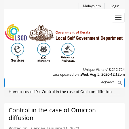
Skip
Malayalam
Login
to
main
Toggl
content
navig
Unique Visitor:
18,212,724
Last updated on :
Wed, Aug 5, 2026-12.12pm
Search
Breadcrumb
Home
covid-19
Control in the case of Omicron diffusion
Control in the case of Omicron
diffusion
Posted on Tuesday, January 11, 2022