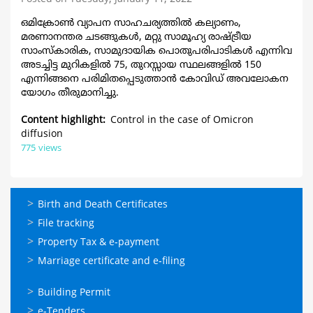
ഒമിക്രോണ്‍ വ്യാപന സാഹചര്യത്തില്‍ കല്യാണം,
മരണാനന്തര ചടങ്ങുകള്‍, മറ്റു സാമൂഹ്യ രാഷ്ട്രീയ
സാംസ്കാരിക, സാമുദായിക പൊതുപരിപാടികള്‍ എന്നിവ
അടച്ചിട്ട മുറികളിൽ 75, തുറസ്സായ സ്ഥലങ്ങളിൽ 150
എന്നിങ്ങനെ പരിമിതപ്പെടുത്താൻ കോവിഡ് അവലോകന
യോഗം തീരുമാനിച്ചു.
Content highlight
Control in the case of Omicron
diffusion
775 views
ഓണ്‍ലൈന്‍
Birth and Death Certificates
സേവനങ്ങള്‍
File tracking
Property Tax & e-payment
Marriage certificate and e-filing
ഓണ്‍ലൈന്‍
Building Permit
സേവനങ്ങള്‍
e-Tenders