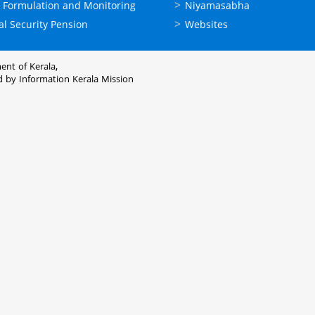
 Formulation and Monitoring
Niyamasabha
al Security Pension
Websites
ent of Kerala,
d by
Information Kerala Mission