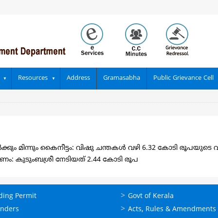
Resources
Address
Gramasabha
Public Grievance Cell
ം മിന്നും കൈനീട്ടം: വിഷു ചന്തകൾ വഴി 6.32 കോടി രൂപയുടെ വി
ണം: കുടുംബശ്രീ നേടിയത് 2.44 കോടി രൂപ
ലൈന്‍
ഉപയോഗപ്രദമായ
ding Permit
Govt of Kerala
്ങള്‍
കണ്ണികള്‍
enders
Acts, Rules & Amendments