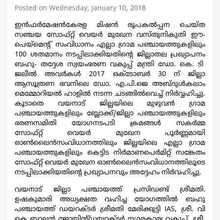
Posted on Wednesday, January 10, 2018
ഇന്‍ഫര്‍മേഷന്‍കേരള മിഷന്‍ രൂപകല്‍പ്പന ചെയ്ത
സഞ്ചയ സോഫ്റ്റ് വെയര്‍ മുഖേന വസ്തുനികുതി ഈ-
പെയ്മെന്‍റ് സംവിധാനം എല്ലാ ഗ്രാമ പഞ്ചായത്തുകളിലും
100 ശതമാനം നടപ്പിലാക്കിയതിന്‍റെ ജില്ലാതല പ്രഖ്യാപനം
ബഹു- തദ്ദേശ സ്വയംഭരണ വകുപ്പ് മന്ത്രി ഡോ. കെ. ടി
ജലീൽ അവർകൾ 2017 ഒക്ടോബര്‍ 30 ന് ജില്ലാ
ആസൂത്രണ ഭവനിലെ ഡോ. എ.പി.ജെ അബ്ദുള്‍കലാം
മെമ്മോറിയൽ ഹാളിൽ നടന്ന ചടങ്ങില്‍വെച്ച് നിർവ്വഹിച്ചു.
കൂടാതെ വയനാട് ജില്ലയിലെ മുഴുവൻ ഗ്രാമ
പഞ്ചായത്തുകളിലും ബ്ലോക്ക്/ജില്ലാ പഞ്ചായത്തുകളിലും
ഭരണസമിതി യോഗനടപടി ക്രമങ്ങള്‍ സകർമ്മ
സോഫ്റ്റ് വെയര്‍ മുഖേന പൂര്‍ണ്ണമായി
ഓണ്‍ലൈന്‍സംവിധാനത്തിലും ജില്ലയിലെ എല്ലാ ഗ്രാമ
പഞ്ചായത്തുകളിലും കെട്ടിട നിര്‍മാണപെര്‍മിറ്റ് സങ്കേതം
സോഫ്റ്റ് വെയര്‍ മുഖേന ഓണ്‍ലൈന്‍സംവിധാനത്തിലൂടെ
നടപ്പിലാക്കിയതിന്‍റെ പ്രഖ്യാപനവും അദ്ദേഹം നിര്‍വഹിച്ചു.
വയനാട് ജില്ലാ പഞ്ചായത്ത് പ്രസിഡണ്ട് ശ്രീമതി.
ഉഷകുമാരി അധ്യക്ഷത വഹിച്ച യോഗത്തിൽ ബഹു
പഞ്ചായത്ത് ഡയറക്ടർ ശ്രീമതി മേരിക്കുട്ടി IAS, ശ്രീ. വി
കെ ബാലന്‍ ജോയിന്‍റ്ഡയറക്ടർ നഗരകാര്യ വകുപ്പ്, ശ്രീ.