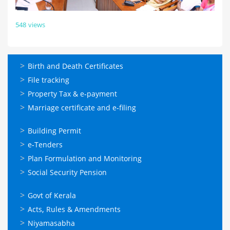
548 views
ഓണ്‍ലൈന്‍
Birth and Death Certificates
സേവനങ്ങള്‍
File tracking
Property Tax & e-payment
Marriage certificate and e-filing
ഓണ്‍ലൈന്‍
Building Permit
സേവനങ്ങള്‍
e-Tenders
Plan Formulation and Monitoring
Social Security Pension
ഉപയോഗപ്രദമായ
Govt of Kerala
കണ്ണികള്‍
Acts, Rules & Amendments
Niyamasabha