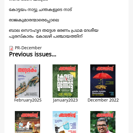
കോട്ടയം നാട്ടു ചന്തകളുടെ നാട്
രാജകുമാരന്മാരെപ്പോലെ
ബാല സൌഹൃദ തദ്ദേശ ഭരണം പ്രഥമ ദേശീയ
പുരസ്കാരം കോലഴി പഞ്ചായത്തിന്
PR-December
Previous issues...
February2025
January2023
December 2022