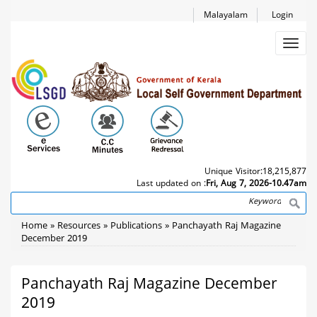
Skip
Malayalam
Login
to
main
Toggl
content
navig
Unique Visitor:
18,215,877
Last updated on :
Fri, Aug 7, 2026-10.47am
Search
Breadcrumb
Home
Resources
Publications
Panchayath Raj Magazine
December 2019
Panchayath Raj Magazine December
2019