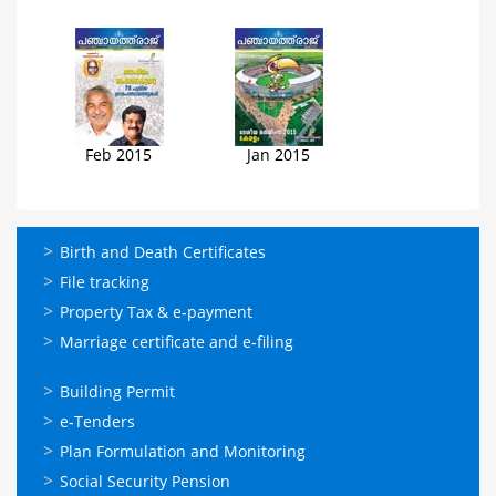
Feb 2015
Jan 2015
ഓണ്‍ലൈന്‍
Birth and Death Certificates
സേവനങ്ങള്‍
File tracking
Property Tax & e-payment
Marriage certificate and e-filing
ഓണ്‍ലൈന്‍
Building Permit
സേവനങ്ങള്‍
e-Tenders
Plan Formulation and Monitoring
Social Security Pension