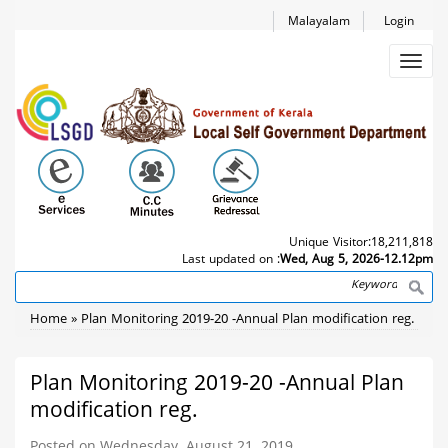
Skip
Malayalam
Login
to
main
Toggl
content
navig
Unique Visitor:
18,211,818
Last updated on :
Wed, Aug 5, 2026-12.12pm
Search
Breadcrumb
Home
Plan Monitoring 2019-20 -Annual Plan modification reg.
Plan Monitoring 2019-20 -Annual Plan
modification reg.
Posted on Wednesday, August 21, 2019