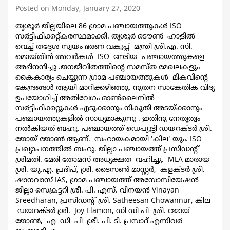
Posted on Monday, January 27, 2020
തൃശൂർ ജില്ലയിലെ 86 ഗ്രാമ പഞ്ചായത്തുകൾ ISO
സർട്ടിഫിക്കറ്റ്കരസ്ഥമാക്കി. തൃശൂർ ടൌൺ ഹാളിൽ
വെച്ച് തദ്ദേശ സ്വയം ഭരണ വകുപ്പ് മന്ത്രി ശ്രീ.എ. സി.
മൊയ്‌തീൻ അവർകൾ ISO നേടിയ പഞ്ചായത്തുകളെ
അഭിനന്ദിച്ചു .ജനജീവിതത്തിന്റെ സമസ്ത മേഖലകളും
കൈകാര്യം ചെയ്യുന്ന ഗ്രാമ പഞ്ചായത്തുകൾ മികവിന്റെ
കേന്ദ്രങ്ങൾ ആയി മാറിക്കഴിഞ്ഞു. നൂതന സാങ്കേതിക വിദ്യ
ഉപയോഗിച്ച് അതിവേഗം ഓൺലൈനിൽ
സർട്ടിഫിക്കറ്റുകൾ എടുക്കാനും നികുതി അടയ്ക്കാനും
പഞ്ചായത്തുകളിൽ സാധ്യമാകുന്നു . ഇതിനു നേതൃത്വം
നൽകിയത് ബഹു. പഞ്ചായത്ത്‌ ഡെപ്യൂട്ടി ഡയറക്ടർ ശ്രീ.
ജോയ് ജോൺ ആണ്. സഹായകമായി 'കില' യും. ISO
പ്രഖ്യാപനത്തിൽ ബഹു. ജില്ലാ പഞ്ചായത്ത്‌ പ്രസിഡന്റ്‌
ശ്രീമതി. മേരി തോമസ് അധ്യക്ഷത വഹിച്ചു. MLA മാരായ
ശ്രീ. യൂ.എ. പ്രദീപ്‌, ശ്രീ. ടൈസൺ മാസ്റ്റർ, കളക്ടർ ശ്രീ.
ഷാനവാസ്‌ IAS, ഗ്രാമ പഞ്ചായത്ത്‌ അസോസിയേഷൻ
ജില്ലാ സെക്രട്ടറി ശ്രീ. പി. എസ്. വിനയൻ Vinayan
Sreedharan, പ്രസിഡന്റ്‌ ശ്രീ. Satheesan Chowannur, കില
ഡയറക്ടർ ശ്രീ. Joy Elamon, ഡി ഡി പി ശ്രീ. ജോയ്
ജോൺ, എ ഡി പി ശ്രീ. പി. ടി. പ്രസാദ് എന്നിവർ