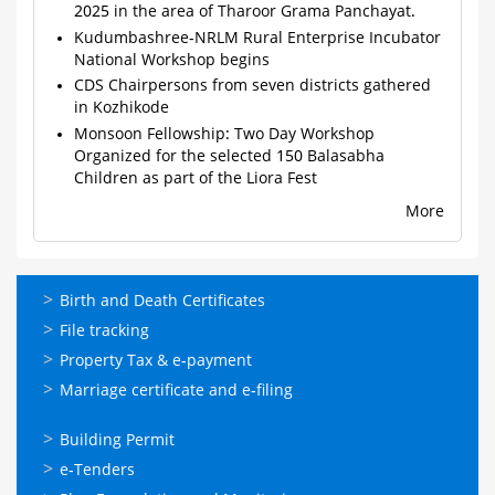
2025 in the area of Tharoor Grama Panchayat.
Kudumbashree-NRLM Rural Enterprise Incubator
National Workshop begins
CDS Chairpersons from seven districts gathered
in Kozhikode
Monsoon Fellowship: Two Day Workshop
Organized for the selected 150 Balasabha
Children as part of the Liora Fest
More
ഓണ്‍ലൈന്‍
Birth and Death Certificates
സേവനങ്ങള്‍
File tracking
Property Tax & e-payment
Marriage certificate and e-filing
ഓണ്‍ലൈന്‍
Building Permit
സേവനങ്ങള്‍
e-Tenders