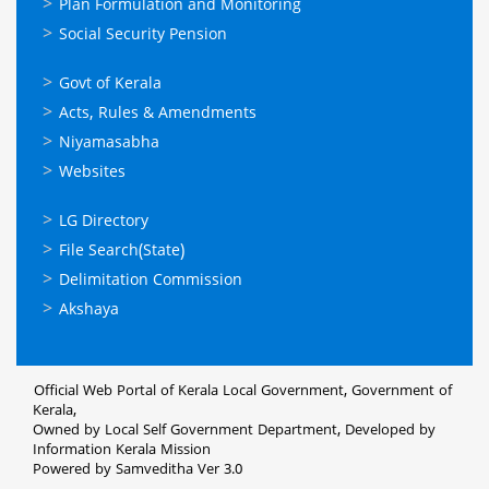
Plan Formulation and Monitoring
Social Security Pension
ഉപയോഗപ്രദമായ
Govt of Kerala
കണ്ണികള്‍
Acts, Rules & Amendments
Niyamasabha
Websites
ഉപയോഗപ്രദമായ
LG Directory
കണ്ണികള്‍
File Search(State)
Delimitation Commission
Akshaya
Official Web Portal of Kerala Local Government, Government of
Kerala,
Owned by Local Self Government Department, Developed by
Information Kerala Mission
Powered by Samveditha Ver 3.0