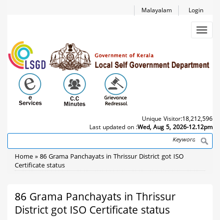
Skip
Malayalam
Login
to
main
Toggl
content
navig
Unique Visitor:
18,212,596
Last updated on :
Wed, Aug 5, 2026-12.12pm
Search
Breadcrumb
Home
86 Grama Panchayats in Thrissur District got ISO
Certificate status
86 Grama Panchayats in Thrissur
District got ISO Certificate status