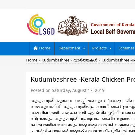
Skip
to
main
content
Main
Home
Department
Projects
Schemes
navigation
Breadcrumb
Home
Kudumbashree
വാര്‍ത്തകള്‍
Kudumbashree -Ker
Kudumbashree -Kerala Chicken Proj
Posted on Saturday, August 17, 2019
കുടുംബശ്രീ മുഖേന നടപ്പിലാക്കുന്ന 'കേരള ചിക്
നല്‍കുന്നതിന് കുടുംബശ്രീയും ബാങ്ക് ഓഫ് ഇന്ത്യ
കരാറിലെത്തി. കുടുംബശ്രീ എക്സിക്യൂട്ടീവ് ഡയ
സിഇഒയും കുടുംബശ്രീ പ്രോഗ്രാം ഓഫീസറുമായ ഡോ.
കേരളത്തിലെവിടെയും ആവശ്യക്കാര്‍ക്ക് ലഭ്യമാക്ക
പൗള്‍ട്രി ഫാമുകള്‍ ആരംഭിക്കാനോ വിപുലീകരിക്കാ