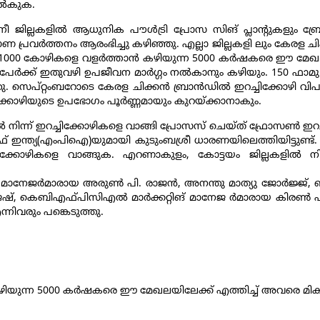
്‍കുക.
ില്ലകളില്‍ ആധുനിക പൗള്‍ട്രി പ്രോസ സിങ് പ്ലാന്‍റുകളും ബ്രോയി
മാണ പ്രവര്‍ത്തനം ആരംഭിച്ചു കഴിഞ്ഞു. എല്ലാ ജില്ലകളി ലും കേരള ചി
ണ്ട്. 1000 കോഴികളെ വളര്‍ത്താന്‍ കഴിയുന്ന 5000 കര്‍ഷകരെ ഈ മ
ധി പേര്‍ക്ക് ഇതുവഴി ഉപജീവന മാര്‍ഗ്ഗം നല്‍കാനും കഴിയും. 150 
ു. സെപ്റ്റംബറോടെ കേരള ചിക്കന്‍ ബ്രാന്‍ഡില്‍ ഇറച്ചിക്കോഴി വി
ക്കോഴിയുടെ ഉപഭോഗം പൂര്‍ണ്ണമായും കുറയ്ക്കാനാകും.
ിന്ന് ഇറച്ചിക്കോഴികളെ വാങ്ങി പ്രോസസ് ചെയ്ത് ഫ്രോസണ്‍ ഇറച്ച
ഓഫ് ഇന്ത്യ(എംപിഐ)യുമായി കുടുംബശ്രീ ധാരണയിലെത്തിയിട്ടുണ്ട്. 
ിക്കോഴികളെ വാങ്ങുക. എറണാകുളം, കോട്ടയം ജില്ലകളില്‍ നി
രോഗ്രാം മാനേജര്‍മാരായ അരുണ്‍ പി. രാജന്‍, അനന്തു മാത്യു ജോര്‍ജ്
ാജേഷ്, കെബിഎഫ്പിസിഎല്‍ മാര്‍ക്കറ്റിങ് മാനേജ ര്‍മാരായ കിരണ്‍ എം
്നിവരും പങ്കെടുത്തു.
ഴിയുന്ന 5000 കര്‍ഷകരെ ഈ മേഖലയിലേക്ക് എത്തിച്ച് അവരെ മികച