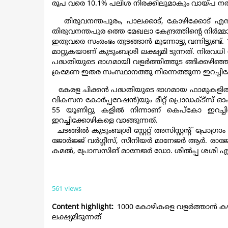
രൂപ വരെ 10.1% പലിശ നിരക്കിലുമാകും വായ്പ നല
തിരുവനന്തപുരം, പാലക്കാട്, കോഴിക്കോട് എന്നീ ജ
തിരുവനന്തപുര ത്തെ മേഖലാ കേന്ദ്രത്തിന്‍റെ നിര്‍മ്
ഇതുവരെ സംരംഭം തുടങ്ങാന്‍ മുന്നോട്ടു വന്നിട്ടു
മാറ്റുകയാണ് കുടുംബശ്രീ ലക്ഷ്യമി ടുന്നത്. നിരവ
പദ്ധതിയുടെ ഭാഗമായി വളര്‍ത്തിത്തുട ങ്ങിക്കഴിഞ്ഞ
ക്രമേണ ഇതര സംസ്ഥാനത്തു നിന്നെത്തുന്ന ഇറച്ചി
കേരള ചിക്കന്‍ പദ്ധതിയുടെ ഭാഗമായ ഫാമുകളില്‍ ന
വികസന കോര്‍പ്പറേഷന്‍)യും മീറ്റ് പ്രൊഡക്ട്സ് 
55 യൂണിറ്റു കളില്‍ നിന്നാണ് കെപ്കോ ഇറച്ച
ഇറച്ചിക്കോഴികളെ വാങ്ങുന്നത്.
ചടങ്ങില്‍ കുടുംബശ്രീ സ്റ്റേറ്റ് അസിസ്റ്റന്‍റ് പ്
ജോര്‍ജ്ജ് വര്‍ഗ്ഗീസ്, സീനിയര്‍ മാനേജര്‍ ആര്‍. ര
കമല്‍, പ്രോസസിങ് മാനേജര്‍ ഡോ. ശില്‍പ്പ ശശി എന
561 views
Content highlight
1000 കോഴികളെ വളര്‍ത്താന്‍ ക
ലക്ഷ്യമിടുന്നത്