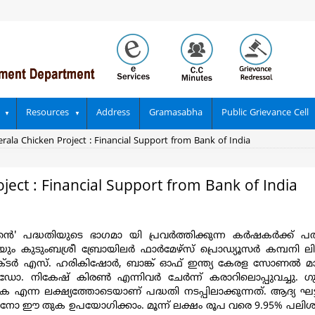
Resources
Address
Gramasabha
Public Grievance Cell
ala Chicken Project : Financial Support from Bank of India
ect : Financial Support from Bank of India
കന്‍' പദ്ധതിയുടെ ഭാഗമാ യി പ്രവര്‍ത്തിക്കുന്ന കര്‍ഷകര്‍ക്ക
യും കുടുംബശ്രീ ബ്രോയിലര്‍ ഫാര്‍മേഴ്സ് പ്രൊഡ്യൂസര്‍ കമ്പനി ല
റക്ടര്‍ എസ്. ഹരികിഷോര്‍, ബാങ്ക് ഓഫ് ഇന്ത്യ കേരള സോണല്‍
 നികേഷ് കിരണ്‍ എന്നിവര്‍ ചേര്‍ന്ന് കരാറിലൊപ്പുവച്ചു. ഗ
ുക എന്ന ലക്ഷ്യത്തോടെയാണ് പദ്ധതി നടപ്പിലാക്കുന്നത്. ആദ്യ ഘട്
നോ ഈ തുക ഉപയോഗിക്കാം. മൂന്ന് ലക്ഷം രൂപ വരെ 9.95% പലിശനിരക