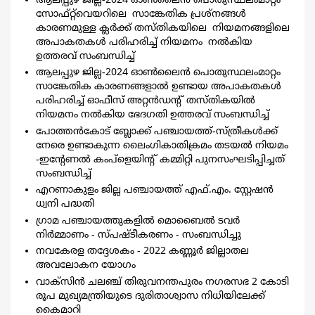
ആലപ്പുഴ ജില്ല-2024 ഓൺലൈൻ പൊതുസ്ഥലംമാറ്റം
സോഫ്റ്റ്‍വെയറിലെ സാങ്കേതിക പ്രശ്നങ്ങൾ
കാരണമുള്ള ക്ലർക്ക് തസ്തികയിലെ നിയമനങ്ങളിലെ
അപാകതകൾ പരിഹരിച്ച് നിയമനം നൽകിയ
ഉത്തരവ് സംബന്ധിച്ച്
ആലപ്പുഴ ജില്ല-2024 ഓൺലൈൻ പൊതുസ്ഥലംമാറ്റം
സാങ്കേതിക കാരണങ്ങളാൽ ഉണ്ടായ അപാകതകൾ
പരിഹരിച്ച് ഓഫീസ് അറ്റൻഡൻ്റ് തസ്തികയിൽ
നിയമനം നൽകിയ ഭേദഗതി ഉത്തരവ് സംബന്ധിച്ച്
പോത്തൻകോട് ബ്ലോക്ക് പഞ്ചായത്ത്-സ്ത്രീകൾക്ക്
നേരെ ഉണ്ടാകുന്ന ലൈംഗികാതിക്രമം തടയൽ നിയമം
-ഇൻ്റേണൽ കംപ്ളെയിൻ്റ് കമ്മിറ്റി പുനസംഘടിപ്പിച്ചത്
സംബന്ധിച്ച്
എറണാകുളം ജില്ല പഞ്ചായത്ത്‌ എഫ്.എം. സ്റ്റേഷന്‍
ധ്വനി പദ്ധതി
ഗ്രാമ പഞ്ചായത്തുകളിൽ മൊബൈൽ ടവർ
നിർമ്മാണം - സ്പഷ്‌ടീകരണം - സംബന്ധിച്ചു
നവകേരള തദ്ദേശകം - 2022 കണ്ണൂർ ജില്ലാതല
അവലോകന യോഗം
വാക്സിന്‍ ചലഞ്ച് തിരുവനന്തപുരം നഗരസഭ 2 കോടി
രൂപ മുഖ്യമന്ത്രിയുടെ ദുരിതാശ്വാസ നിധിയിലേക്ക്
കൈമാറി