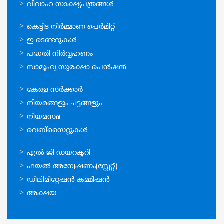
വിവാഹ സാക്ഷ്യപത്രങ്ങള്‍
ഓണ്‍ലൈന്‍
കെട്ടിട നിര്‍മ്മാണ പെര്‍മിറ്റ്‌
സേവനങ്ങള്‍
ഇ ടെണ്ടറുകള്‍
പദ്ധതി നിര്‍വ്വഹണം
സാമൂഹ്യ സുരക്ഷാ പെന്‍ഷന്‍
ഉപയോഗപ്രദമായ
കേരള സര്‍ക്കാര്‍
കണ്ണികള്‍
നിയമങ്ങളും ചട്ടങ്ങളും
നിയമസഭ
വെബ്സൈറ്റുകള്‍
ഉപയോഗപ്രദമായ
എല്‍ ജി ഡയറക്ടറി
കണ്ണികള്‍
ഫയല്‍ അന്വേഷണം(സ്റ്റേറ്റ്)
ഡിലിമിറ്റേഷന്‍ കമ്മീഷന്‍
അക്ഷയ