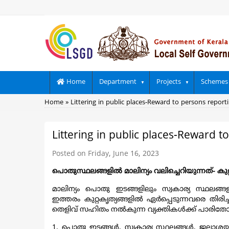
Skip
to
main
content
Main
Home
Department
Projects
Schemes
navigation
Breadcrumb
Home
Littering in public places-Reward to persons reporti
Littering in public places-Reward t
Posted on Friday, June 16, 2023
പൊതുസ്ഥലങ്ങളിൽ മാലിന്യം വലിച്ചെറിയുന്നത്- കുറ്
മാലിന്യം പൊതു ഇടങ്ങളിലും സ്വകാര്യ സ്ഥലങ്
ഇത്തരം കുറ്റകൃത്യങ്ങളിൽ ഏർപ്പെടുന്നവരെ തി
തെളിവ് സഹിതം നൽകുന്ന വ്യക്തികൾക്ക് പാരിതോഷ
1. പൊതു ഇടങ്ങൾ, സ്വകാര്യ സ്ഥലങ്ങൾ, ജലാശയങ്ങ