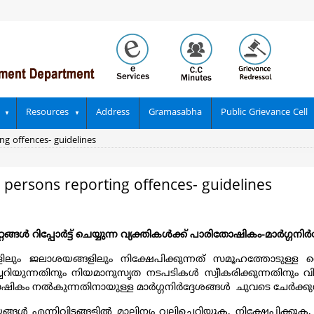
Resources
Address
Gramasabha
Public Grievance Cell
ng offences- guidelines
o persons reporting offences- guidelines
റങ്ങൾ റിപ്പോർട്ട് ചെയ്യുന്ന വ്യക്തികൾക്ക് പാരിതോഷികം-മാർഗ്ഗനി
ങളിലും ജലാശയങ്ങളിലും നിക്ഷേപിക്കുന്നത് സമൂഹത്തോടുള്
രിച്ചറിയുന്നതിനും നിയമാനുസൃത നടപടികൾ സ്വീകരിക്കുന്നതിനു
ികം നൽകുന്നതിനായുള്ള മാർഗ്ഗനിർദ്ദേശങ്ങൾ ചുവടെ ചേർക്കുന്
ൾ എന്നിവിടങ്ങളിൽ മാലിന്യം വലിച്ചെറിയുക, നിക്ഷേപിക്കുക, ദ