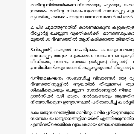
മാലിന്യ നിർമ്മാർജ്ജന നിയമങ്ങളും ചട്ടങ്ങളും ലം
ഇത്തരം മാലിന്യ നിക്ഷേപവുമായി ബന്ധപ്പെട്ട 
വ്യക്തിയും താഴെ പറയുന്ന മാനദണ്ഡങ്ങൾക്ക് അർ
2. പിഴ ചുമത്തുന്നതിന് കാരണമാകുന്ന കുറ്റകൃത
റിപ്പോർട്ട് ചെയ്യുന്ന വ്യക്തികൾക്ക് മാനദ
മുതൽ 30 ദിവസത്തിൽ ആധികരിക്കാത്ത തീയതിയ്ക്കക
3.റിപ്പോർട്ട് ചെയ്യൽ നടപടിക്രമം- പൊതുസ്ഥലങ്
ബന്ധപ്പെട്ട തദ്ദേശ സ്വയംഭരണ സ്ഥാപന സെക്രട്
വീഡിയോ, സ്ഥലം, സമയം ഉൾപ്പടെ) റിപ്പോർട്ട
പ്രസിദ്ധീകരിക്കുന്നതാണ്. കുറ്റകൃത്യങ്ങൾ റിപ്പോ
4.നിയമലംഘനം സംബന്ധിച്ച വിവരങ്ങൾ ഒരു വ്യക
ദിവസത്തിനുള്ളിൽ ആയതിൽ തീരുമാനം/ തുട
ശിക്ഷിക്കുകയും ചെയ്യുന്ന സന്ദർഭങ്ങളിൽ നിയമ
ട്രാൻസ്ഫർ വഴി മാത്രം നൽകേണ്ടതും ആയതിന്
നിയോഗിക്കുന്ന ഉദ്യോഗസ്ഥൻ പരിശോധിച്ച് ക്വാർട്ട
5.പൊതുസ്ഥലങ്ങളിൽ മാലിന്യം വലിച്ചെറിയുന്നതുമായി ബ
സന്ദേശം പൊതുജനങ്ങളിലേയ്ക്ക് എത്തിക്കുന്നതി
എന്നിവയ്ക്കെതിരെ വ്യാപകമായ ബോധവൽക്കരണ ക്