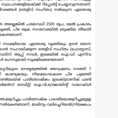
ഥാപനങ്ങളിലേയ്ക്ക് റിപ്പോർട്ട് ചെയ്യാവുന്നതാണ്.
യമായ വിവരങ്ങൾ (തെളിവ് സഹിതം) നൽകുന്ന ഏതൊരു
5% അല്ലെങ്കിൽ പരമാവധി 2500 രൂപ, മേൽ പ്രകാരം
 വ്യക്തി, പിഴ തുക നഗരസഭയിൽ ഒടുക്കിയ തീയതി
ൽകേണ്ടതാണ്.
യത്തിന് സാക്ഷിയായ ഏതൊരു വ്യക്തിയും ഉടൻ തന്നെ
ചറിയാൻ സഹായിക്കുന്ന തെളിവ് സഹിതം (ഫോട്ടോസ്,
ത വാട്സ് ആപ്പ് നമ്പർ, ഇമെയിൽ ഐ.ഡി എന്നിവ
ങ്ങൾ രഹസ്യമായി സൂക്ഷിക്കേണ്ടതാണ്.
്രട്ടറിയുടെ നേതൃത്വത്തിൽ അന്വഷണം നടത്തി 7
മായി കാണുകയും നിയമലംഘകരെ പിഴ ചുമത്തി
്കൌണ്ടിലേയ്ക് പാരിതോഷികം ഇലക്ട്രോണിക് ഫണ്ട്
ോർമൻസ് ഓഡിറ്റ്/ ഐ.വി.ഒ/ജോയിൻ്റ് ഡയറക്ടർ
ത്തെക്കുറിച്ചും പാരിതോഷിക പദ്ധതിയെക്കുറിച്ചുമുള്ള
 നൽകേണ്ടതാണ്, മാലിന്യം വലിച്ചെറിയൽ/നിക്ഷേപം