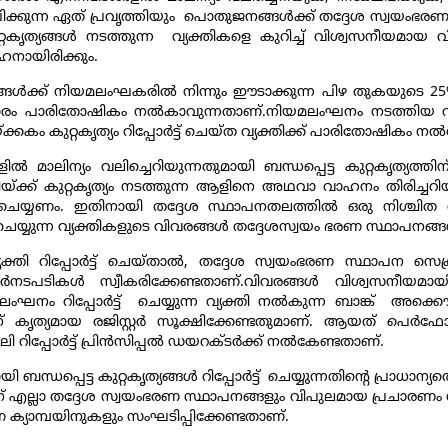
ഘിക്കുന്ന ഏത് പ്രവൃത്തിയും പൊതുജനങ്ങൾക്ക് തദ്ദേശ സ്വയംഭരണ സ്
കുറ്റകൃത്യങ്ങൾ നടത്തുന്ന വ്യക്തികളെ കുറിച്ച് വിശ്വസനീ
ഹനായിരിക്കും.
്യങ്ങൾക്ക് നിയമലംഘകരിൽ നിന്നും ഈടാക്കുന്ന പിഴ തുകയുടെ 2
ണ്ഡപ്രകാരം പാരിതോഷികം നൽകാവുന്നതാണ്.നിയമലംഘനം നടത്തിയ
ം കുറ്റകൃത്യം റിപ്പോർട്ട് ചെയ്ത വ്യക്തിക്ക് പാരിതോഷികം ന
ങളിൽ മാലിന്യം വലിച്ചെറിയുന്നതുമായി ബന്ധപ്പെട്ട കുറ്റകൃത്
ടറിയ്ക്ക് കുറ്റകൃത്യം നടത്തുന്ന ആളിനെ അഥവാ വാഹനം തിരിച്
് ചെയ്യണം. ഇതിനായി തദ്ദേശ സ്ഥാപനതലത്തിൽ ഒരു നിശ്ചി
ർട്ട് ചെയ്യുന്ന വ്യക്തികളുടെ വിവരങ്ങൾ തദ്ദേശസ്വയം ഭരണ സ്ഥാപന
്തി റിപ്പോർട്ട് ചെയ്താൽ, തദ്ദേശ സ്വയംഭരണ സ്ഥാപന സെക
ർനടപടികൾ സ്വീകരിക്കേണ്ടതാണ്.വിവരങ്ങൾ വിശ്വസനീയ
 ലംഘനം റിപ്പോർട്ട് ചെയ്യുന്ന വ്യക്തി നൽകുന്ന ബാങ്ക് അക
 കൃത്യമായ രജിസ്റ്റർ സൂക്ഷിക്കേണ്ടതുമാണ്. ആയത് പെർഫ
ർലി റിപ്പോർട്ട് പ്രിൻസിപ്പൽ ഡയറക്ടർക്ക് നൽകേണ്ടതാണ്.
ന്ധപ്പെട്ട കുറ്റകൃത്യങ്ങൾ റിപ്പോർട്ട് ചെയ്യുന്നതിൻ്റെ പ്രാധാന്യ
ന് എല്ലാ തദ്ദേശ സ്വയംഭരണ സ്ഥാപനങ്ങളും വിപുലമായ പ്രചാരണം
യാമ്പയിനുകളും സംഘടിപ്പിക്കേണ്ടതാണ്.