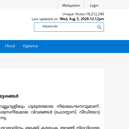
Malayalam
Login
Unique Visitor:
18,212,240
Last updated on :
Wed, Aug 5, 2026-12.12pm
Search
Flood
Vigilance
ർദ്ദേശങ്ങൾ
ള വെല്ലുവുളിയും ഗുരുതരമായ നിയമലംഘനവുമാണ്.
ം വിശ്വസനീയമായ വിവരങ്ങൾ (ഫോട്ടോസ്, വീഡിയോ)
നു.
്രവമാലിന്യം ഒഴുക്കി കളയുക തുടങ്ങി നിലവിലുള്ള