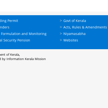
ലൈന്‍
ഉപയോഗപ്രദമായ
ding Permit
Govt of Kerala
്ങള്‍
കണ്ണികള്‍
enders
Acts, Rules & Amendments
 Formulation and Monitoring
Niyamasabha
al Security Pension
Websites
ent of Kerala,
d by
Information Kerala Mission