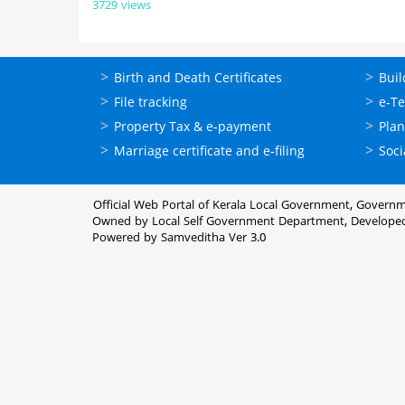
3729 views
ഓണ്‍ലൈന്‍
ഓണ്‍
Birth and Death Certificates
Buil
സേവനങ്ങള്‍
സേവനങ
File tracking
e-T
Property Tax & e-payment
Plan
Marriage certificate and e-filing
Soci
Official Web Portal of Kerala Local Government, Governm
Owned by Local Self Government Department, Develope
Powered by Samveditha Ver 3.0