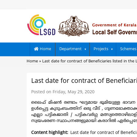
Skip
to
main
content
Main
Home
Department
Projects
Schemes
navigation
Breadcrumb
Home
Last date for contract of Beneficiaries listed in the 
Last date for contract of Beneficiari
Posted on Friday, May 29, 2020
ലൈഫ് മിഷന്‍ രണ്ടാം ഘട്ടമായ ഭൂമിയുള്ള ഭാവന 
ഉള്‍പ്പെട്ട കുടുംബംത്തിന് ഒരു വീട് , ഗുണഭോക്ത
എല്ലാ പട്ടികജാതി / പട്ടികവര്‍ഗ്ഗ മത്സ്യത്തൊഴി
സ്വയംഭരണ സ്ഥാപനങ്ങളുമായി കരാറില്‍ ഏര്‍പ്പെട
Content highlight
Last date for contract of Benefici