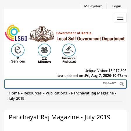
Skip
Malayalam
Login
to
main
Toggl
content
navig
Unique Visitor:
18,217,805
Last updated on :
Fri, Aug 7, 2026-10.47am
Search
Breadcrumb
Home
Resources
Publications
Panchayat Raj Magazine -
July 2019
Panchayat Raj Magazine - July 2019