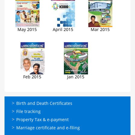
May 2015
April 2015
Mar 2015
Feb 2015
Jan 2015
ഓണ്‍ലൈന്‍
Birth and Death Certificates
സേവനങ്ങള്‍
File tracking
Property Tax & e-payment
Marriage certificate and e-filing