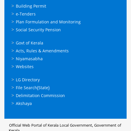
ഓണ്‍ലൈന്‍
Building Permit
സേവനങ്ങള്‍
e-Tenders
Plan Formulation and Monitoring
Social Security Pension
ഉപയോഗപ്രദമായ
Govt of Kerala
കണ്ണികള്‍
Acts, Rules & Amendments
Niyamasabha
Websites
ഉപയോഗപ്രദമായ
LG Directory
കണ്ണികള്‍
File Search(State)
Delimitation Commission
Akshaya
Official Web Portal of Kerala Local Government, Government of
Kerala,