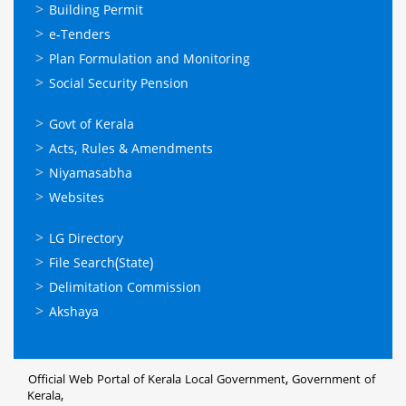
ഓണ്‍ലൈന്‍
Building Permit
സേവനങ്ങള്‍
e-Tenders
Plan Formulation and Monitoring
Social Security Pension
ഉപയോഗപ്രദമായ
Govt of Kerala
കണ്ണികള്‍
Acts, Rules & Amendments
Niyamasabha
Websites
ഉപയോഗപ്രദമായ
LG Directory
കണ്ണികള്‍
File Search(State)
Delimitation Commission
Akshaya
Official Web Portal of Kerala Local Government, Government of
Kerala,