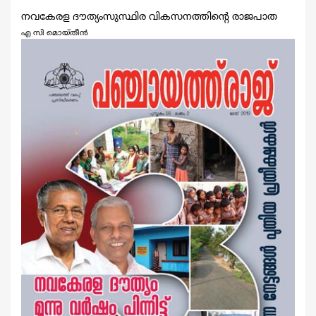
നവകേരള ദൗത്യംസുസ്ഥിര വികസനത്തിന്റെ രാജപാത
എ സി മൊയ്തീന്‍