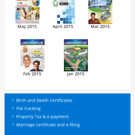
May 2015
April 2015
Mar 2015
Feb 2015
Jan 2015
ഓണ്‍ലൈന്‍
Birth and Death Certificates
സേവനങ്ങള്‍
File tracking
Property Tax & e-payment
Marriage certificate and e-filing