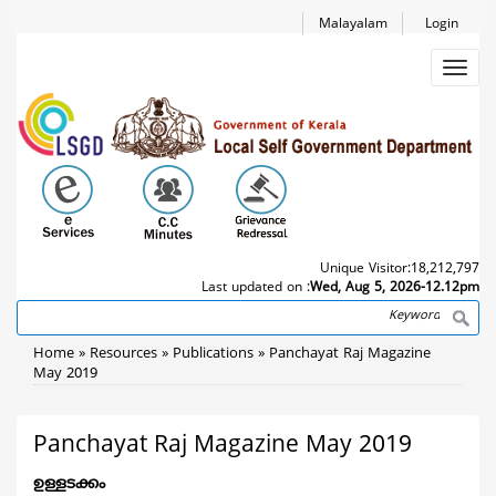
Skip
Malayalam
Login
to
main
Toggl
content
navig
Unique Visitor:
18,212,797
Last updated on :
Wed, Aug 5, 2026-12.12pm
Search
Breadcrumb
Home
Resources
Publications
Panchayat Raj Magazine
May 2019
Panchayat Raj Magazine May 2019
ഉള്ളടക്കം