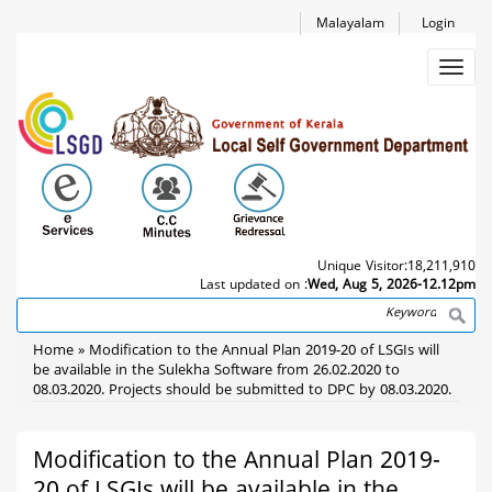
Skip
Malayalam
Login
to
main
Toggl
content
navig
Unique Visitor:
18,211,910
Last updated on :
Wed, Aug 5, 2026-12.12pm
Search
Breadcrumb
Home
Modification to the Annual Plan 2019-20 of LSGIs will
be available in the Sulekha Software from 26.02.2020 to
08.03.2020. Projects should be submitted to DPC by 08.03.2020.
Modification to the Annual Plan 2019-
20 of LSGIs will be available in the