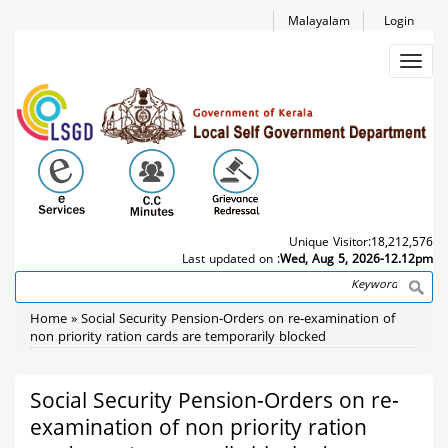
Skip
Malayalam
Login
to
main
Toggl
content
navig
Unique Visitor:
18,212,576
Last updated on :
Wed, Aug 5, 2026-12.12pm
Search
Breadcrumb
Home
Social Security Pension-Orders on re-examination of
non priority ration cards are temporarily blocked
Social Security Pension-Orders on re-
examination of non priority ration