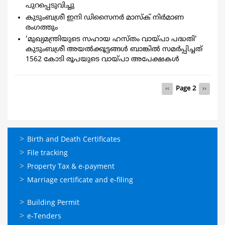
പുറപ്പെടുവിച്ചു
കുടുംബശ്രീ ഇനി ഡിസൈനര്‍ മാസ്ക് നിര്‍മാണ
രംഗത്തും
'മുഖ്യമന്ത്രിയുടെ സഹായ ഹസ്തം വായ്പാ പദ്ധതി'
കുടുംബശ്രീ അയല്‍ക്കൂട്ടങ്ങള്‍ ബാങ്കില്‍ സമര്‍പ്പിച്ചത്
1562 കോടി രൂപയുടെ വായ്പാ അപേക്ഷകള്‍
Pagination
Previous
‹‹
Page 2
Next
››
page
page
ഓണ്‍ലൈന്‍
Birth and Death Certificates
സേവനങ്ങള്‍
File tracking
Property Tax & e-payment
Marriage certificate and e-filing
ഓണ്‍ലൈന്‍
Building Permit
സേവനങ്ങള്‍
e-Tenders