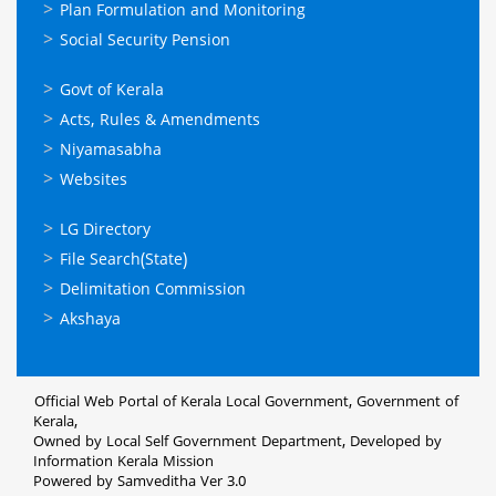
Plan Formulation and Monitoring
Social Security Pension
ഉപയോഗപ്രദമായ
Govt of Kerala
കണ്ണികള്‍
Acts, Rules & Amendments
Niyamasabha
Websites
ഉപയോഗപ്രദമായ
LG Directory
കണ്ണികള്‍
File Search(State)
Delimitation Commission
Akshaya
Official Web Portal of Kerala Local Government, Government of
Kerala,
Owned by Local Self Government Department, Developed by
Information Kerala Mission
Powered by Samveditha Ver 3.0