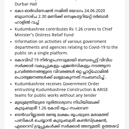
Durbar Hall
കോ-ഓര്‍ഡിനേഷന്‍ സമിതി യോഗം 24.06.2020
ബുധനാഴ്ച 2.30 മണിക്ക് സെക്രട്ടേറിയറ്റ് ദര്‍ബാര്‍
ഹാളില്‍ വച്ച്
Kudumbashree contributes Rs 1.26 crores to Chief
Minister's Distress Relief Fund
Information on activities of various government
departments and agencies relating to Covid-19 to the
public on a single platform.
കോവിഡ് 19 നിർവ്യാപനവുമായി ബന്ധപ്പെട്ട് വിവിധ
സർക്കാർ വകുപ്പുകളും ഏജൻസികളും നടത്തുന്ന
പ്രവർത്തനങ്ങളുടെ വിവരങ്ങൾ ഒറ്റ പ്ലാറ്റ്‌ഫോമിൽ
പൊതുജനങ്ങൾക്ക് ലഭ്യമാകുന്നത് സംബന്ധിച്ച് .
Kudumbashree receives Government Order
entrusting Kudumbashree Construction & ARISE
teams for public works without any tender
മുഖ്യമന്ത്രിയുടെ ദുരിതാശ്വാസ നിധിയിലേക്ക്
കുടുംബശ്രീ 1.26 കോടി രൂപ സംഭാവന
ടെന്‍ഡറില്ലാതെ രണ്ടു ലക്ഷം രൂപയുടെ മരാമത്ത്
പണികള്‍ ചെയ്യാന്‍ കുടുംബശ്രീ കണ്‍സ്ട്രക്ഷന്‍,
എറൈസ് ഗ്രൂപ്പുകള്‍ക്ക് സര്‍ക്കാര്‍ അനുമതി: ഉത്തരവ്