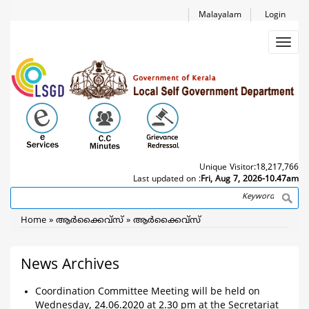
Skip
Malayalam
Login
to
main
Toggl
content
navig
Unique Visitor:
18,217,766
Last updated on :
Fri, Aug 7, 2026-10.47am
Search
Breadcrumb
Home
ആര്‍ക്കൈവ്സ്
ആര്‍ക്കൈവ്സ്
News Archives
Coordination Committee Meeting will be held on
Wednesday, 24.06.2020 at 2.30 pm at the Secretariat